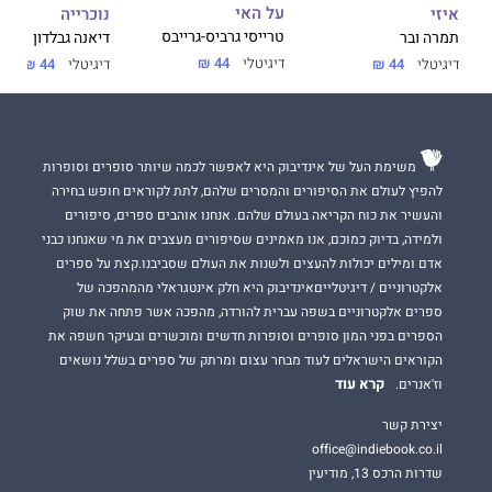
על האי
נוכרייה
איזי
טרייסי גרביס-גרייבס
דיאנה גבלדון
תמרה ובר
דיגיטלי
44 ₪
דיגיטלי
44 ₪
דיגיטלי
44 ₪
משימת העל של אינדיבוק היא לאפשר לכמה שיותר סופרים וסופרות
להפיץ לעולם את הסיפורים והמסרים שלהם, לתת לקוראים חופש בחירה
והעשיר את כוח הקריאה בעולם שלהם. אנחנו אוהבים ספרים, סיפורים
ולמידה, בדיוק כמוכם, אנו מאמינים שסיפורים מעצבים את מי שאנחנו כבני
אדם ומילים יכולות להעצים ולשנות את העולם שסביבנו.קצת על ספרים
אלקטרוניים / דיגיטלייםאינדיבוק היא חלק אינטגראלי מהמהפכה של
ספרים אלקטרוניים בשפה עברית להורדה, מהפכה אשר פתחה את שוק
הספרים בפני המון סופרים וסופרות חדשים ומוכשרים ובעיקר חשפה את
הקוראים הישראלים לעוד מבחר עצום ומרתק של ספרים בשלל נושאים
קרא עוד
וז'אנרים.
יצירת קשר
office@indiebook.co.il
שדרות הרכס 13, מודיעין