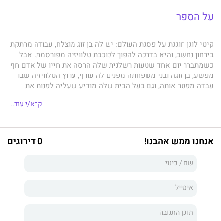
על הספר
קיטי לוגן חוגגת על פסגת העולם: יש לה בן זוג מוצלח, עבודה מרתקת
בירחון נחשב, והיא בדרכה להפוך לכוכבת טלוויזיה מפורסמת. אבל
כשמתברר יום אחד שטעות רשלנית שלה הרסה את חייו של אדם חף
מפשע, בן זוגה ובני משפחתה מפנים לה עורף, ערוץ הטלוויזיה שבו
עבדה מפטר אותה, וגם בעל הבית שלה מודיע שעליה לפנות את
הדירה. אבל קיטי לוגן היא לא אחת שמוותרת בקלות. על אף האגו
קרא/י עוד..
הפגוע והמבטים החשדניים היא ממשיכה להאמין ביכולתה לספר
סיפור. מה גם שהפעם מדובר בסיפור שהעורכת האהובה שלה ביקשה
ממנה לכתוב בהיותה על ערש דווי, וגם הותירה לה קצת חוט: רשימה
של מאה שמות. אבל לאן הולכים מכאן?
אנחנו ממש אהבנו!
0 דירוגים