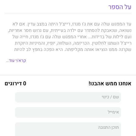
על הספר
עד המפגש שלה עם את ג'ו מנדז, רייצ'ל היתה במצב עדין. אם לא
נשואה, שנאבקת להסתדר עם ילדה בעייתית, עם גרוש חסר אחריות,
ועם לילות של בדידות... אחרי המפגש שלה עם ג'ו מנדז, חייה של
רייצ'ל השתנו לחלוטין. הכריזמה, השלווה, יופיו, והמיניות היוקדת
שקרנה ממנו הוציאו אותה מקליפתה. היא הפכה בחפץ לב להיות
פילגשו... אבל האם המצב הזה יוכל להימשך לעד?
קרא/י עוד..
אנחנו ממש אהבנו!
0 דירוגים