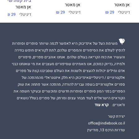
בית קפה של תקו
אן מאטר
אן מאטר
אן מאטר
דיגיטלי
29 ₪
דיגיטלי
29 ₪
דיגיטלי
29 ₪
משימת העל של אינדיבוק היא לאפשר לכמה שיותר סופרים וסופרות
להפיץ לעולם את הסיפורים והמסרים שלהם, לתת לקוראים חופש בחירה
והעשיר את כוח הקריאה בעולם שלהם. אנחנו אוהבים ספרים, סיפורים
ולמידה, בדיוק כמוכם, אנו מאמינים שסיפורים מעצבים את מי שאנחנו כבני
אדם ומילים יכולות להעצים ולשנות את העולם שסביבנו.קצת על ספרים
אלקטרוניים / דיגיטלייםאינדיבוק היא חלק אינטגראלי מהמהפכה של
ספרים אלקטרוניים בשפה עברית להורדה, מהפכה אשר פתחה את שוק
הספרים בפני המון סופרים וסופרות חדשים ומוכשרים ובעיקר חשפה את
הקוראים הישראלים לעוד מבחר עצום ומרתק של ספרים בשלל נושאים
קרא עוד
וז'אנרים.
יצירת קשר
office@indiebook.co.il
שדרות הרכס 13, מודיעין