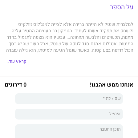
על הספר
למלצרית שנטל לא הייתה ברירה אלא לציית לאנג'לוס זוולקיס
ולשחק את תפקיד אשתו לעתיד. הטייקון רב העוצמה המטיר עליה
מתנות, תכשיטים והלבשה תחתונה... עכשיו הוא מצפה לתגמול בחדר
המיטות. אנג'לוס אמנם סגד לגופה של שנטל, אבל חשב שהיא בסך
הכול רודפת בצע קטנה. כאשר שנטל הגיעה למיטתו, הוא גילה עובדה
שניתזה את יהירותו ואת כל מה שנדמה היה לו שהוא יודע עליה.
קרא/י עוד..
אנג'לוס שילם עבור תמימותה ועכשיו הוא מתכוון להחזיק בה- ולא
משנה באיזה מחיר!
אנחנו ממש אהבנו!
0 דירוגים