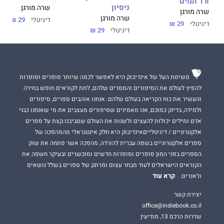
ורד תמים
ניסיון
שרה מורגן
שרה מורגן
שרה מורגן
דיגיטלי
29 ₪
דיגיטלי
29 ₪
דיגיטלי
29 ₪
משימת העל של אינדיבוק היא לאפשר לכמה שיותר סופרים וסופרות
להפיץ לעולם את הסיפורים והמסרים שלהם, לתת לקוראים חופש בחירה
והעשיר את כוח הקריאה בעולם שלהם. אנחנו אוהבים ספרים, סיפורים
ולמידה, בדיוק כמוכם, אנו מאמינים שסיפורים מעצבים את מי שאנחנו כבני
אדם ומילים יכולות להעצים ולשנות את העולם שסביבנו.קצת על ספרים
אלקטרוניים / דיגיטלייםאינדיבוק היא חלק אינטגראלי מהמהפכה של
ספרים אלקטרוניים בשפה עברית להורדה, מהפכה אשר פתחה את שוק
הספרים בפני המון סופרים וסופרות חדשים ומוכשרים ובעיקר חשפה את
הקוראים הישראלים לעוד מבחר עצום ומרתק של ספרים בשלל נושאים
קרא עוד
וז'אנרים.
יצירת קשר
office@indiebook.co.il
שדרות הרכס 13, מודיעין