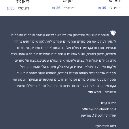
אני נשבע שכל מי שפגע בה בעבר ישלם בחייו. היא עדיין לא
דיאן אל
דיאן אל
דיאן אל
מפנימה את זה אבל יגיע הרגע שבו היא תבין שהיא נולדה להיות
דיגיטלי
35 ₪
דיגיטלי
35 ₪
דיגיטלי
35 ₪
אשתי.
אין לה שום ברירה אחרת.
משימת העל של אינדיבוק היא לאפשר לכמה שיותר סופרים וסופרות
להפיץ לעולם את הסיפורים והמסרים שלהם, לתת לקוראים חופש בחירה
להישרף בלהבות
מאת סופרת רבי המכר
דיאן אל
הוא רומן עכשווי
והעשיר את כוח הקריאה בעולם שלהם. אנחנו אוהבים ספרים, סיפורים
על ראש הקרטל שישרוף את העולם כדי להוכיח לבת של האויב שלו
ולמידה, בדיוק כמוכם, אנו מאמינים שסיפורים מעצבים את מי שאנחנו כבני
שהיא נועדה להיות אשתו.
אדם ומילים יכולות להעצים ולשנות את העולם שסביבנו.קצת על ספרים
זהו הספר השלישי בטרילוגיית
להבות
. קדם לו,
לשרוף את העולם
.
אלקטרוניים / דיגיטלייםאינדיבוק היא חלק אינטגראלי מהמהפכה של
הספר הראשון בטרילוגיה,
לשרוף את הים
, עומד כספר יחיד שניתן
ספרים אלקטרוניים בשפה עברית להורדה, מהפכה אשר פתחה את שוק
לקרוא בנפרד. דיאן אל כתבה יותר מעשרים רבי מכר. כולם יצאו לאור
הספרים בפני המון סופרים וסופרות חדשים ומוכשרים ובעיקר חשפה את
בהוצאת
יהלומים
.
הקוראים הישראלים לעוד מבחר עצום ומרתק של ספרים בשלל נושאים
קרא עוד
וז'אנרים.
יצירת קשר
office@indiebook.co.il
שדרות הרכס 13, מודיעין
למה אינדיבוק?