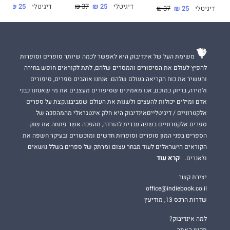
דיגיטלי
25 ₪
37 ₪
דיגיטלי
25 ₪
37 ₪
דיגיטלי
25 ₪
37 ₪
משימת העל של אינדיבוק היא לאפשר לכמה שיותר סופרים וסופרות
להפיץ לעולם את הסיפורים והמסרים שלהם, לתת לקוראים חופש בחירה
והעשיר את כוח הקריאה בעולם שלהם. אנחנו אוהבים ספרים, סיפורים
ולמידה, בדיוק כמוכם, אנו מאמינים שסיפורים מעצבים את מי שאנחנו כבני
אדם ומילים יכולות להעצים ולשנות את העולם שסביבנו.קצת על ספרים
אלקטרוניים / דיגיטלייםאינדיבוק היא חלק אינטגראלי מהמהפכה של
ספרים אלקטרוניים בשפה עברית להורדה, מהפכה אשר פתחה את שוק
הספרים בפני המון סופרים וסופרות חדשים ומוכשרים ובעיקר חשפה את
הקוראים הישראלים לעוד מבחר עצום ומרתק של ספרים בשלל נושאים
קרא עוד
וז'אנרים.
יצירת קשר
office@indiebook.co.il
שדרות הרכס 13, מודיעין
למה אינדיבוק?