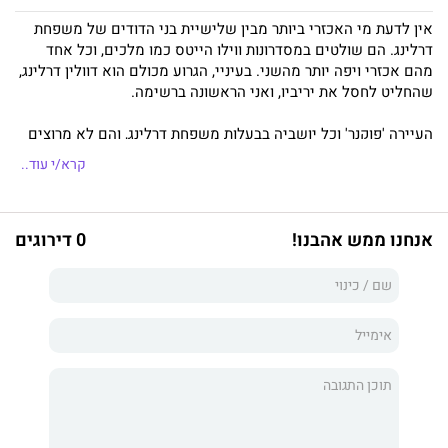
אין לדעת מי האכזרי ביותר מבין שלישיית בני הדודים של משפחת
דרלינג. הם שולטים במסדרונות ווילו הייטס כמו מלכים, וכל אחד
מהם אכזרי ויפה יותר מהשני. בעיניי, הגרוע מכולם הוא דוולין דרלינג,
שהחליט לחסל את יריביו, ואני הראשונה ברשימה.
העיירה 'פוקנר' וכל יושביה בבעלות משפחת דרלינג, והם לא מרוצים
מכך שעברנו לעיירה הדרומית הקטנה שלהם. בני המשפחה שלהם
קרא/י עוד..
שייכים למעמד המלוכה של העיירה, והם לא מתכוונים לפנות את
הכס שלהם לאחיי.
אנחנו ממש אהבנו!
0 דירוגים
ביום הראשון שלי באקדמיית העילית של העיירה, אני מקבלת עצה
אחת פשוטה: 'אל תתבלטי, ואולי ככה תשרדי'.
אין לי שום בעיה עם זה. אני בסך הכול רוצה לשמור על פרופיל נמוך
ולפתוח דף חדש בבית ספר שבו אף אחד לא מכיר את שמי ולא יודע
את הסודות שלי. אבל כשאני מחליטה להתעמת עם דוולין דרלינג,
החלום הזה מתנפץ לרסיסים.
לפתע, אני הופכת בעל כורחי לכלי במשחקים המעוותים שלו, וכולם
צופים מהצד – מחכים שדוולין ישבור
אותי
ויוריד
אותי
על ברכיי.