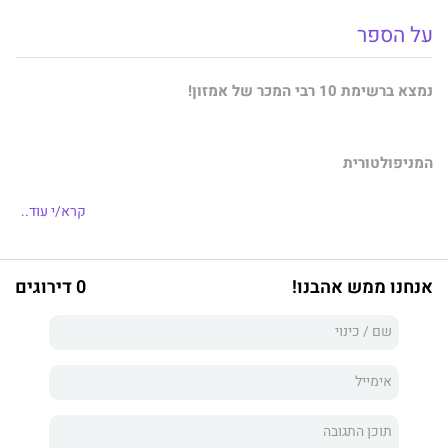
על הספר
נמצא ברשימת 10 רבי המכר של אמזון!
המניפולטורית
אני יכולה לתמרן את הרגשות של כל מי שייתן לי.
קרא/י עוד..
אני יכולה לגרום לך לכאוב, לבכות, לצחוק ולהיאנח.
אבל המילים שלי אינן משפיעות עליו. במיוחד לא כשאני מתחננת
אנחנו ממש אהבנו!
0 דירוגים
בפניו שיעזוב.
הוא תמיד שם, צופה וממתין.
ואני לא מצליחה אף פעם להסיט את מבטי.
לא כשאני רוצה שהוא יתקרב.