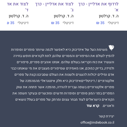
לרדוף את אדליין - כרך
לצוד את אדליין - כרך
לצוד את אדליין 
א'
ג'
ד'
ה. ד. קרלטון
ה. ד. קרלטון
ה. ד. קרלטון
דיגיטלי
35 ₪
דיגיטלי
35 ₪
דיגיטלי
35 ₪
משימת העל של אינדיבוק היא לאפשר לכמה שיותר סופרים וסופרות
להפיץ לעולם את הסיפורים והמסרים שלהם, לתת לקוראים חופש בחירה
והעשיר את כוח הקריאה בעולם שלהם. אנחנו אוהבים ספרים, סיפורים
ולמידה, בדיוק כמוכם, אנו מאמינים שסיפורים מעצבים את מי שאנחנו כבני
אדם ומילים יכולות להעצים ולשנות את העולם שסביבנו.קצת על ספרים
אלקטרוניים / דיגיטלייםאינדיבוק היא חלק אינטגראלי מהמהפכה של
ספרים אלקטרוניים בשפה עברית להורדה, מהפכה אשר פתחה את שוק
הספרים בפני המון סופרים וסופרות חדשים ומוכשרים ובעיקר חשפה את
הקוראים הישראלים לעוד מבחר עצום ומרתק של ספרים בשלל נושאים
קרא עוד
וז'אנרים.
יצירת קשר
office@indiebook.co.il