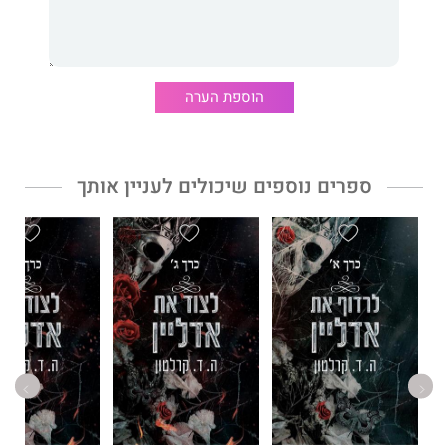
הצל
לא התכוונתי להתאהב.
אבל עכשיו, כשהתאהבתי, אני לא מסוגל להתרחק.
הוספת הערה
אני מהופנט מחיוכה, מעיניה ומהאופן שבו היא נעה.
האופן שבו היא מתפשטת.
ספרים נוספים שיכולים לעניין אותך
אמשיך לצפות ולהמתין, עד שאוכל להפוך אותה לשלי.
וברגע שהיא תהיה שלי, לעולם לא אתן לה ללכת.
גם אם היא תתחנן שאתן לה.
הערת הכותבת: הספר הזה מסתיים בקליף האנגר. אזהרות תוכן ניתן
למצוא באתר האינטרנט של הסופרת.