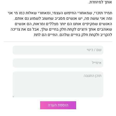
אותך למיוחדת.
שלא הצלחתי להבין. החלטתי לפרסם את סיפורי, שמבוסס על סיפור
אמיתי, כדי להראות את הצד של האחר – שבמקרה הזה הוא אני.
תמיד תזכרי, שמאחורי החיפוש העצמי, ומאחורי שאלות כמו מי אני
בעקבות השינוי שעברתי החלטתי ללמוד אימון אישי, כדי ללוות
ומה אני עושה פה, יש אנשים מסביב שחשוב לשמוע גם אותם.
אנשים בדרכם. כיום אני מתנדבת ומספרת את סיפורי בבתי ספר. אני
האנשים שמקיפים אותנו הם יותר מצללים ומראות, הם אנשים
מזמינה אתכם, קוראים יקרים, להרכיב את משקפיי, להיכנס לעולמי
שאוהבים אותך ורוצים לקחת חלק בחיים שלך, אבל גם את צריכה
הפנימי – לצאת לאור״.
להקריב ולקחת חלק בחיים שלהם. החיים הם לתת
הוספת הערה