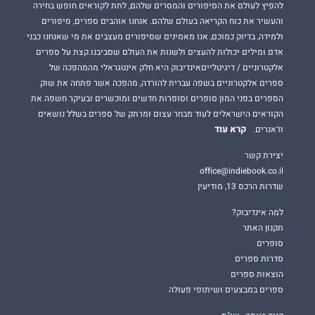
להפיץ לעולם את הסיפורים והמסרים שלהם, לתת לקוראים חופש בחירה
והעשיר את כוח הקריאה בעולם שלהם. אנחנו אוהבים ספרים, סיפורים
ולמידה, בדיוק כמוכם, אנו מאמינים שסיפורים מעצבים את מי שאנחנו כבני
אדם ומילים יכולות להעצים ולשנות את העולם שסביבנו.קצת על ספרים
אלקטרוניים / דיגיטלייםאינדיבוק היא חלק אינטגראלי מהמהפכה של
ספרים אלקטרוניים בשפה עברית להורדה, מהפכה אשר פתחה את שוק
הספרים בפני המון סופרים וסופרות חדשים ומוכשרים ובעיקר חשפה את
הקוראים הישראלים לעוד מבחר עצום ומרתק של ספרים בשלל נושאים
קרא עוד
וז'אנרים.
יצירת קשר
office@indiebook.co.il
שדרות הרכס 13, מודיעין
למה אינדיבוק?
תקנון האתר
סופרים
סדרות ספרים
הוצאות ספרים
ספרים במבצעים ושיתופי פעולה