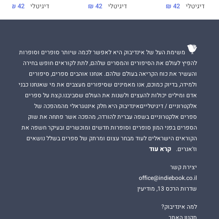
דיגיטלי
42 ₪
דיגיטלי
42 ₪
דיגיטלי
42 ₪
משימת העל של אינדיבוק היא לאפשר לכמה שיותר סופרים וסופרות
להפיץ לעולם את הסיפורים והמסרים שלהם, לתת לקוראים חופש בחירה
והעשיר את כוח הקריאה בעולם שלהם. אנחנו אוהבים ספרים, סיפורים
ולמידה, בדיוק כמוכם, אנו מאמינים שסיפורים מעצבים את מי שאנחנו כבני
אדם ומילים יכולות להעצים ולשנות את העולם שסביבנו.קצת על ספרים
אלקטרוניים / דיגיטלייםאינדיבוק היא חלק אינטגראלי מהמהפכה של
ספרים אלקטרוניים בשפה עברית להורדה, מהפכה אשר פתחה את שוק
הספרים בפני המון סופרים וסופרות חדשים ומוכשרים ובעיקר חשפה את
הקוראים הישראלים לעוד מבחר עצום ומרתק של ספרים בשלל נושאים
קרא עוד
וז'אנרים.
יצירת קשר
office@indiebook.co.il
שדרות הרכס 13, מודיעין
למה אינדיבוק?
תקנון האתר