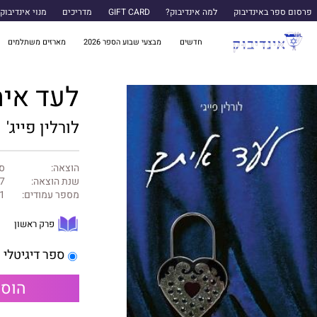
פרסום ספר באינדיבוק
למה אינדיבוק?
GIFT CARD
מדריכים
מנוי אינדיבוק
חדשים
מבצעי שבוע הספר 2026
מארזים משתלמים
לעד אית
לורלין פייג'
הוצאה:
ס
שנת הוצאה:
7
מספר עמודים:
1
פרק ראשון
ספר דיגיטלי
הוספ