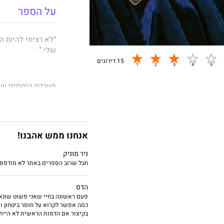
על הספר
“לא רציתי להיות ה
שלי.“
15 דירוגים
מערכת היחסים של 
לתת אמון. הם מחל
פתוחות ושקיפות מ
עכשיו זה לזה יותר
אנחנו ממש אהבנו!
אבל בעוד בני הזוג
ביניהם. הבטחות שנ
ניר מוניק
– סודות שיקרעו או
חבל שרוב הספרים באתר לא מודפסי
למרות כל רגשותיה
ליכולתה, וזוגיות 
הדס
פעם ראשונה בחיי שאני פשוט שונא
כמה אפשר לקרוא על חוסר ביטחון וא
בקיצור אם הדמות הראשית לא הייתה
הספר השלישי בטרי