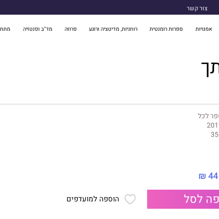
צור קשר
אמנויות
ספרות רומנטית
רוחניות, מדיטציה ורוגע
פרוזה
מד"ב ופנטזיה
מתח 
ך
פר לכל
201
35
44 ₪
ה לסל
הוספה למועדפים