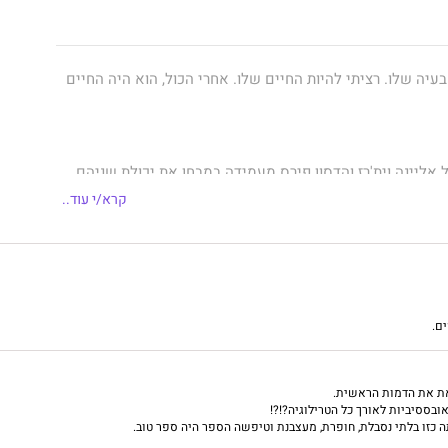
בעיה שלו. רציתי להיות החיים שלו. אחרי הכול, הוא היה החיים
אליינה וית'רז והדסון פירס מעמידה במבחן את יכולת שניהם
יטים שהדרך היחידה להמשיך הלאה ביחד היא עם דלתות
קרא/י עוד..
לאה. זה לא יהיה קל לאוהבים המצולקים, אך הם מחויבים
 מתמיד.
 ממוקדים בעתיד, העבר מופיע שוב ומאיים על הקשר השברירי
יתנו מופרות, ואליינה מגלה שלהדסון יש עדיין סודות רבי עוצמה
תם זה מזה.
ם.
 כלפיו, ההחלטה האם לסלוח ולשכוח עומדת למבחן שמעבר
אמיתית עם הדסון נראית פחות ופחות בת השגה.
ת את הדמות הראשית.
ובססיביות לאורך כל הטרילוגיה?!?!
 כזו בלתי נסבלת, חופרת, מעצבנת וטיפשה הספר היה ספר טוב.
לוגייה המסעירה "נעולה".