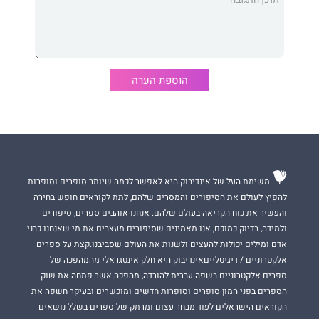
של ד"ר ארני מינדל והפסיכולוגיה התהליכית. ברגע שתפתחו את
הספר, יתגלו לכם רעיונות יצירתיים לעבודה עם כל סימפטום - גופני,
רגשי, מחשבתי או התנהגותי - בגישה בה כל "מפריע תורן" הופך למסע
של גילוי, הפתעה והזדמנות. גוף חלום הוא אחד העקרונות המרתקים
ביותר ברפואת גוף-נפש להעצמת תובנות, לגילוי משאבים חבויים,
להנעת מנגנוני החלמה ולהיעזרות בכוחות הריפוי של התודעה."
ד"ר
הוספת הערה
נמרוד שיינמן
מייסד המרכז הישראלי לרפואת גוף-נפש
משימת העל של אינדיבוק היא לאפשר לכמה שיותר סופרים וסופרות
להפיץ לעולם את הסיפורים והמסרים שלהם, לתת לקוראים חופש בחירה
והעשיר את כוח הקריאה בעולם שלהם. אנחנו אוהבים ספרים, סיפורים
ולמידה, בדיוק כמוכם, אנו מאמינים שסיפורים מעצבים את מי שאנחנו כבני
אדם ומילים יכולות להעצים ולשנות את העולם שסביבנו.קצת על ספרים
אלקטרוניים / דיגיטלייםאינדיבוק היא חלק אינטגראלי מהמהפכה של
ספרים אלקטרוניים בשפה עברית להורדה, מהפכה אשר פתחה את שוק
הספרים בפני המון סופרים וסופרות חדשים ומוכשרים ובעיקר חשפה את
הקוראים הישראלים לעוד מבחר עצום ומרתק של ספרים בשלל נושאים