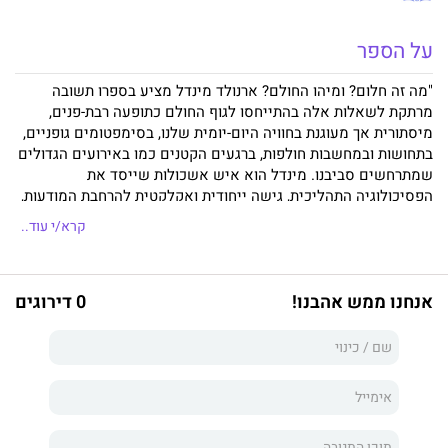
על הספר
"מה זה חלום? ומיהו החולם? ארנולד מינדל מציע בספרו תשובה
מרתקת לשאלות אלה בהתייחסו לגוף החולם כתופעה רבת-פנים,
מיסתורית אך מעוגנת בחוויה היום-יומית שלנו, בסימפטומים גופניים,
בתחושות ובמחשבות חולפות, ברגעים הקטנים כמו באירועים הגדולים
שמתרחשים סביבנו. מינדל הוא איש אשכולות שייסד את
הפסיכולוגיה התהליכית, גישה ייחודית ואקלקטית להרחבת המודעות,
המתבססת על תורתו של יונג, על תורות המזרח, ועל הפיזיקה
קרא/י עוד..
המודרנית (תחום התמחותו הראשון של מינדל). ספר זה מציג דרכים
מגוונות לעבוד עם מטופלים ועם עצמנו, ומזמין את הקוראים להיכנס
ישירות לתוך התהליכים שעברו מטופלים. הגישה מציעה גם כלים
אנחנו ממש אהבנו!
0 דירוגים
לסיוע בתהליכים בארגונים, בקהילות ובקונפליקטים בין קהילות - ידע
שכל כך נחוץ לנו בישראל, חברה כואבת ושסועה. אני מברכת על
פרסום הספר ומקווה שבעקבותיו יבואו עוד תרגומים רבים של ספרי
מינדל".
פרימה אלבז-לוביש, פרופ' אמריטה בפקולטה לחינוך,
אוניברסיטת חיפה, מוסמכת בפסיכולוגיה תהליכית.
"אי שם בתוכנו
חבוי המקום בו הגוף והנפש נפגשים. אחת הדרכים המרתקות ביותר
להגיע לשם היא באמצעות העבודה עם גוף החלום, הפיתוח הייחודי