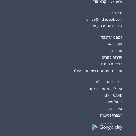
קרא עוד
וז'אנרים.
יצירת קשר
office@indiebook.co.il
שדרות הרכס 13, מודיעין
למה אינדיבוק?
תקנון האתר
סופרים
סדרות ספרים
הוצאות ספרים
ספרים במבצעים ושיתופי פעולה
קניה באתר - שו"ת
איך לרכוש ספר באתר
GIFT CARD
ביטול עסקה
אינדיבלוג
הצהרת נגישות