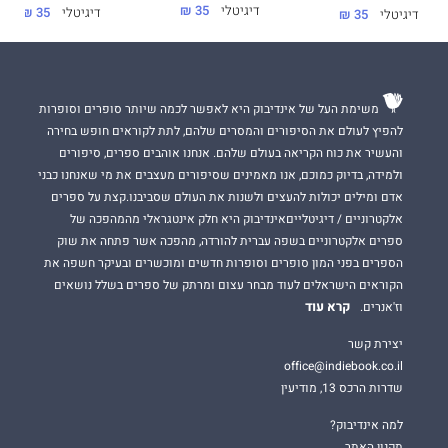
דיגיטלי
35 ₪
דיגיטלי
35 ₪
דיגיטלי
35 ₪
משימת העל של אינדיבוק היא לאפשר לכמה שיותר סופרים וסופרות
להפיץ לעולם את הסיפורים והמסרים שלהם, לתת לקוראים חופש בחירה
והעשיר את כוח הקריאה בעולם שלהם. אנחנו אוהבים ספרים, סיפורים
ולמידה, בדיוק כמוכם, אנו מאמינים שסיפורים מעצבים את מי שאנחנו כבני
אדם ומילים יכולות להעצים ולשנות את העולם שסביבנו.קצת על ספרים
אלקטרוניים / דיגיטלייםאינדיבוק היא חלק אינטגראלי מהמהפכה של
ספרים אלקטרוניים בשפה עברית להורדה, מהפכה אשר פתחה את שוק
הספרים בפני המון סופרים וסופרות חדשים ומוכשרים ובעיקר חשפה את
הקוראים הישראלים לעוד מבחר עצום ומרתק של ספרים בשלל נושאים
קרא עוד
וז'אנרים.
יצירת קשר
office@indiebook.co.il
שדרות הרכס 13, מודיעין
למה אינדיבוק?
תקנון האתר