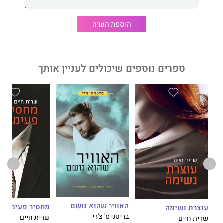
בלי להתכוון, הם מתאהבים.
הוספת הערה
האמת היא שהם יכולים להיות מאושרים...
אבל...
ספרים נוספים שיכולים לעניין אותך
כל האהבה שבעולם לא תעזור להם לעבור לפרק הבא, אם לא ימצאו
בתוכם את הכוח להשאיר את העבר מאחור. השאלה היחידה היא –
האם הם מסוגלים?
לספור את הדקות הוא רומן מרגש ונוגע ללב על כוחה המרפא של
האהבה ועל היכולת לצמוח מבין השברים ולבחור בחיים. זהו ספרה
החמישי של דולב בן ארוש, רומנטיקנית חסרת תקנה שמסתכלת
למציאות בלבן של העיניים.
האוויר שהוא נושם
מחסיר פעימה
עוצרת נשימה
בריטני ס' צ'רי
שרית חיים
שרית חיים