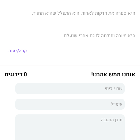
היא ספרה את הדקות לאחור. הוא התפלל שהיא תחזור.
היא ישבה וחיכתה לו גם אחרי שנעלם.
הוא ייחל להחזיק בידה גם כשכבר לא הייתה לצידו...
קרא/י עוד..
היא חיפשה את פניו בכל זר שעבר ברחוב.
אנחנו ממש אהבנו!
0 דירוגים
הוא דמיין את חיוכה בכל פעם שעצם את עיניו.
היא השתוקקה למצוא מישהו לאהוב.
הוא דחה כל הזדמנות לאהבה.
יום אחד, הוא והיא נפגשים.