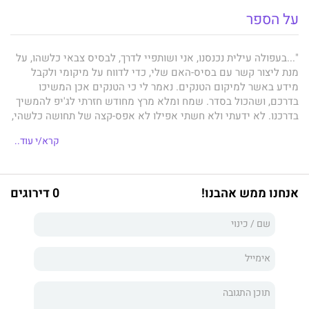
על הספר
"...בעפולה עילית נכנסנו, אני ושותפיי לדרך, לבסיס צבאי כלשהו, על
מנת ליצור קשר עם בסיס-האם שלי, כדי לדווח על מיקומי ולקבל
מידע באשר למיקום הטנקים. נאמר לי כי הטנקים אכן המשיכו
בדרכם, ושהכול בסדר. שמח ומלא מרץ מחודש חזרתי לג'יפ להמשיך
בדרכנו. לא ידעתי ולא חשתי אפילו לא אפס-קצה של תחושה כלשהי,
שזאת תהיה הפעם האחרונה שאעמוד על רגליי באופן טבעי, שאהלך
קרא/י עוד..
וארגיש את הקרקע מתחת לרגליי. אלה הם דברים שבדרך כלל,
ביום-יום, איננו שמים לב אליהם כלל. אנו עושים אותם באופן
אוטומטי, מבלי לחוש את הפלא שבהם, מבלי להרהר לרגע איך יהיו
החיים שלנו בלעדיהם.
אנחנו ממש אהבנו!
0 דירוגים
התנעתי ויצאנו מהבסיס להמשיך בדרכנו אל היעד, יעד אליו לא
הגעתי לעולם."
תומר סברון פורש בפני הקורא יריעה מרתקת של סיפור-חיים
באופן
חי וקולח
.. סיפור של פציעה בעת שירותו הצבאי שהובילה לשיתוק
והתמודדות בלתי-פוסקת במאבק על איכות חיים תקינה עד כמה
שניתן בתוך כיסא הגלגלים,
זאת מתוך אופטימיות ותקווה ותוך