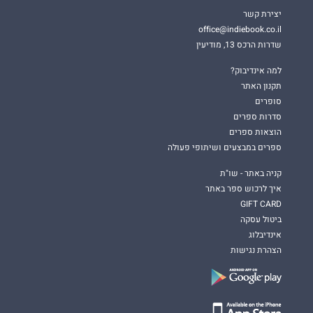
יצירת קשר
office@indiebook.co.il
שדרות הרכס 13, מודיעין
למה אינדיבוק?
תקנון האתר
סופרים
סדרות ספרים
הוצאות ספרים
ספרים במבצעים ושיתופי פעולה
קניה באתר - שו"ת
איך לרכוש ספר באתר
GIFT CARD
ביטול עסקה
אינדיבלוג
הצהרת נגישות