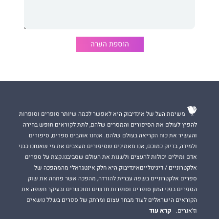
התחזקות מהקשיים
.
ספר מרגש שמעצים את הקורא וממחיש בפניו בדוגמאות חיות את
הקשר החזק וההדוק בין הגוף לנפש
במסע
החיים.
הוספת הערה
משימת העל של אינדיבוק היא לאפשר לכמה שיותר סופרים וסופרות
להפיץ לעולם את הסיפורים והמסרים שלהם, לתת לקוראים חופש בחירה
והעשיר את כוח הקריאה בעולם שלהם. אנחנו אוהבים ספרים, סיפורים
ולמידה, בדיוק כמוכם, אנו מאמינים שסיפורים מעצבים את מי שאנחנו כבני
אדם ומילים יכולות להעצים ולשנות את העולם שסביבנו.קצת על ספרים
אלקטרוניים / דיגיטלייםאינדיבוק היא חלק אינטגראלי מהמהפכה של
ספרים אלקטרוניים בשפה עברית להורדה, מהפכה אשר פתחה את שוק
הספרים בפני המון סופרים וסופרות חדשים ומוכשרים ובעיקר חשפה את
הקוראים הישראלים לעוד מבחר עצום ומרתק של ספרים בשלל נושאים
קרא עוד
וז'אנרים.