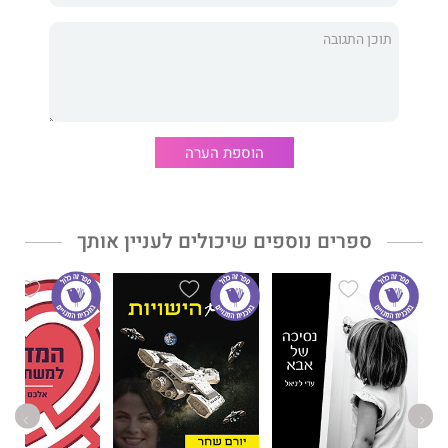
החיים שלי כרוכים ושלובים לבלי הפרד בזמר העברי, ועל כן לצד
האגורפוביה חשוב לי מאוד לספר גם עליו.
מבין הדברים שאני מדבר עליהם בספר ניתן למצוא דברים כמו מהי
אגורפוביה, מהות הכתיבה עבורי, הרוחניות מול החומר, פרסום
וחשיפה, הישגים, ההבדל בין חיצוניות ופנימיות, אני כיוצר וצורך תרבות
הוספת הערה
ועוד.
הספר בנוי כך מכיוון שלדעתי זהו האופן שבמסגרתו אני מרגיש שהכי
ספרים נוספים שיכולים לעניין אותך
נכון להעביר את עצמי לקורא, ודרכו אני מקווה שהוא יתחבר אליי
בצורה המיטבית.
שמי
אמיר דנציגר
, ואני בן 40. עברתי מירושלים לתל-אביב בשנת
2020. זהו ספר הפרוזה הראשון שלי.
בספרי אפשר לראות כי ניתן לחיות עם חרדה על אף הקושי הגדול
הכרוך בה.