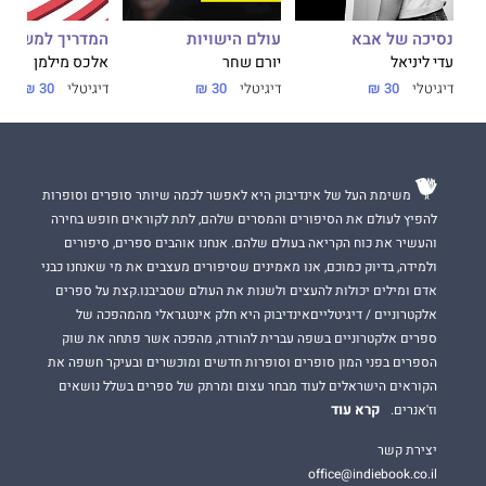
מטרת הספר היא לקדם את המודעות לאנשים עם חרדות ומגבלות
ובו-בזמן להעצים את הזיקה לזמר העברי.
נסיכה של אבא
עולם הישויות
המדריך למשתמ
עדי ליניאל
יורם שחר
אלכס מילמן
שאיפתי המרכזית ככותב היא שהזמר העברי יתחדש ויעבור גם לדור
דיגיטלי
30 ₪
דיגיטלי
30 ₪
דיגיטלי
30 ₪
שלי.
משימת העל של אינדיבוק היא לאפשר לכמה שיותר סופרים וסופרות
להפיץ לעולם את הסיפורים והמסרים שלהם, לתת לקוראים חופש בחירה
והעשיר את כוח הקריאה בעולם שלהם. אנחנו אוהבים ספרים, סיפורים
ולמידה, בדיוק כמוכם, אנו מאמינים שסיפורים מעצבים את מי שאנחנו כבני
אדם ומילים יכולות להעצים ולשנות את העולם שסביבנו.קצת על ספרים
אלקטרוניים / דיגיטלייםאינדיבוק היא חלק אינטגראלי מהמהפכה של
ספרים אלקטרוניים בשפה עברית להורדה, מהפכה אשר פתחה את שוק
הספרים בפני המון סופרים וסופרות חדשים ומוכשרים ובעיקר חשפה את
הקוראים הישראלים לעוד מבחר עצום ומרתק של ספרים בשלל נושאים
קרא עוד
וז'אנרים.
יצירת קשר
office@indiebook.co.il