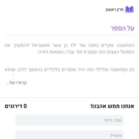
פרק ראשון
על הספר
המחשבה שקיים בתוכו של ילד בן עשר פוטנציאל להמשיך את
המפעל העצום הזה שנקרא זמר עברי, נשמעת הזויה.
וכן המחשבה שלילד הזה יהיו אתגרים כלכליים בהמשך דרכו, שהוא
יסבול מחרדה הקרויה אגורפוביה, שמתבטאת בעיקר בקשיים בהליכה,
ושלעולם לא יקרא ספרי קריאה להנאתו ולהשכלתו, אם כי יקרא
קרא/י עוד..
ספרי עיון לצורך לימודים גבוהים.
אנחנו ממש אהבנו!
0 דירוגים
אילו הייתם מספרים לי לפני עשרים שנה שזה מה שאני אעשה, אני
לא הייתי מאמין.
'
לנפץ את הכביש'
כתוב בפורמט של יומן ובו הגיגים שונים שרכשתי
בשנות חיי.