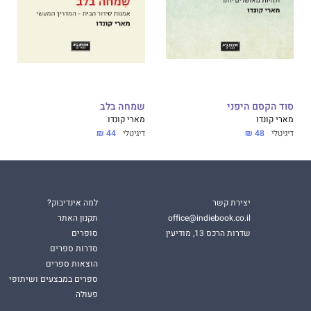
סוד הקסם היפני
שמחה בלב
מארי קונדו
מארי קונדו
דיגיטלי
48 ₪
דיגיטלי
44 ₪
יצירת קשר
למה אינדיבוק?
office@indiebook.co.il
תקנון האתר
שדרות הרכס 13, מודיעין
סופרים
סדרות ספרים
הוצאות ספרים
ספרים במבצעים ושיתופי
פעולה