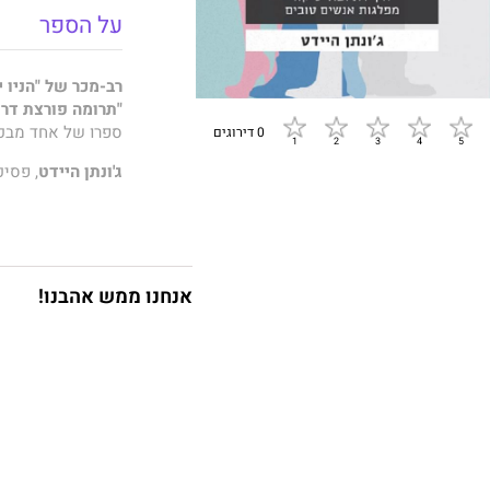
על הספר
רב-מכר של "הניו י
"תרומה פורצת דרך
ספרו של אחד מבכיר
0 דירוגים
ג'ונתן היידט
, פסיכ
האופן שבו בני הא
תפיסות המוסר, הפו
הדרך שלו תעורר ענ
שמחזיק בהשקפה פו
לבחינה מחודשת את
אנחנו ממש אהבנו!
בשפה נגישה, בהיר
לקבוצה חברתית מס
בני אדם לא מקבלי
כיצד המוסריוּת מג
דרך סקירה דקדקני
להבנת הנס שבבסיס
הטמונה בבסיס חילו