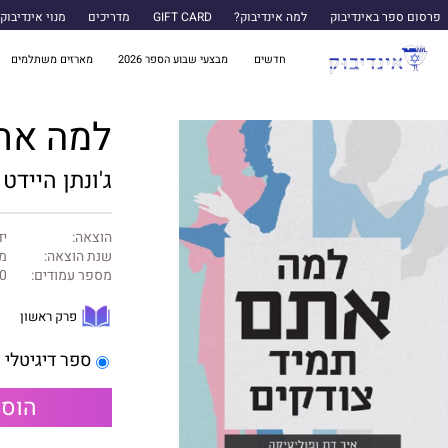
פרסום ספר באינדיבוק
למה אינדיבוק?
GIFT CARD
מדריכים
מנוי אינדיבוק
חדשים
מבצעי שבוע הספר 2026
מארזים משתלמים
למה אתם
ג'ונתן היידט
הוצאה:
יד
שנת הוצאה:
מרץ
מספר עמודים:
0
פרק ראשון
ספר דיגיטלי
הוספ