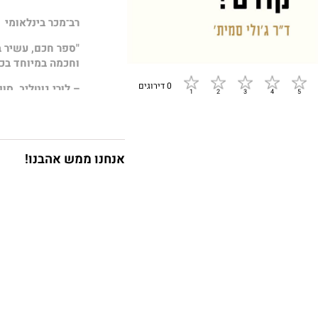
רב־מכר בינלאומי
"ספר חכם, עשיר ב
וחכמה במיוחד בכו
0 דירוגים
– לורי גוטליב, סו
לאחר שנים של ניסי
מעניקה לנו בספר 
אנחנו ממש אהבנו!
אתגרי החיים, ול
מלא בסודות מארג
קודם?
מלמד אותנו 
קשים ומאתגרים.
עצותיה וטכניקות ה
מצבי חרדה, ביקורת,
לסלוח לעצמכם.