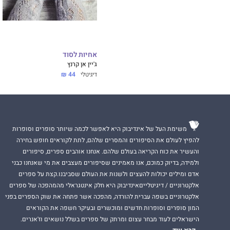
אחיות לסוד
ג'יין אן קרנץ
דיגיטלי
44 ₪
משימת העל של אינדיבוק היא לאפשר לכמה שיותר סופרים וסופרות
להפיץ לעולם את הסיפורים והמסרים שלהם, לתת לקוראים חופש בחירה
והעשיר את כוח הקריאה בעולם שלהם. אנחנו אוהבים ספרים, סיפורים
ולמידה, בדיוק כמוכם, אנו מאמינים שסיפורים מעצבים את מי שאנחנו כבני
אדם ומילים יכולות להעצים ולשנות את העולם שסביבנו.קצת על ספרים
אלקטרוניים / דיגיטלייםאינדיבוק היא חלק אינטגראלי מהמהפכה של ספרים
אלקטרוניים בשפה עברית להורדה, מהפכה אשר פתחה את שוק הספרים בפני
המון סופרים וסופרות חדשים ומוכשרים ובעיקר חשפה את הקוראים
הישראלים לעוד מבחר עצום ומרתק של ספרים בשלל נושאים וז'אנרים.