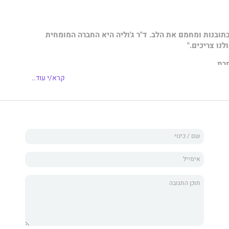
תובנות ומחמם את הלב. ד"ר ג'וליה היא החברה המומחית
לנו צריכים."
פרת
קרא/י עוד..
ון כפסיכולוגית קלינית, כוכבת הרשת ד"ר ג'וליה סמית'
הביכורים שלה את הכלים שכולנו צריכים להתמודדות עם
נטילת שליטה על בריאות הנפש שלנו.
ז הכלים של מטפלת, הספר
למה אף אחד לא אמר לי את זה
איך לחזק ולתחזק את הבריאות הנפשית שלנו, גם בזמנים הכי
התמודדות של ד"ר ג'וליה סמית' יעזרו לכם להתמודד בגבורה מול
 דיכאון, ביטחון עצמי נמוך, קושי במציאת מוטיבציה או ביכולת