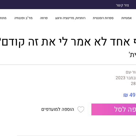
צור קשר
אמנויות
ספרות רומנטית
רוחניות, מדיטציה ורוגע
פרוזה
מד"ב ופנטזיה
מתח 
אחד לא אמר לי את זה קודם?
ת'
ר-עם
במבר 2023
28
49 ₪
ה לסל
הוספה למועדפים