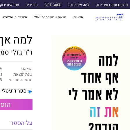
פרסום ספר באינדיבוק
למה אינדיבוק?
GIFT CARD
מדריכים
מנוי אינדיבוק
חדשים
מבצעי שבוע הספר 2026
מארזים משתלמים
למה אף 
ד"ר ג'ולי סמי
הוצאה:
או
שנת הוצאה:
נו
מספר עמודים:
8
ספר דיגיטלי
הוספ
על הספר