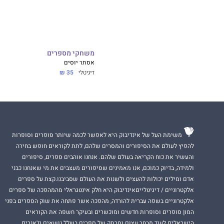
משחקי מספרים
אסתר יוסים
דיגיטלי
35 ₪
משימת העל של אינדיבוק היא לאפשר לכמה שיותר סופרים וסופרות
להפיץ לעולם את הסיפורים והמסרים שלהם, לתת לקוראים חופש בחירה
והעשיר את כוח הקריאה בעולם שלהם. אנחנו אוהבים ספרים, סיפורים
ולמידה, בדיוק כמוכם, אנו מאמינים שסיפורים מעצבים את מי שאנחנו כבני
אדם ומילים יכולות להעצים ולשנות את העולם שסביבנו.קצת על ספרים
אלקטרוניים / דיגיטלייםאינדיבוק היא חלק אינטגראלי מהמהפכה של ספרים
אלקטרוניים בשפה עברית להורדה, מהפכה אשר פתחה את שוק הספרים בפני
המון סופרים וסופרות חדשים ומוכשרים ובעיקר חשפה את הקוראים
הישראלים לעוד מבחר עצום ומרתק של ספרים בשלל נושאים וז'אנרים.