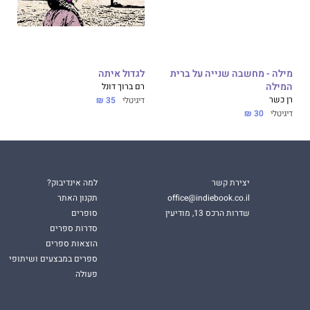
מילה - מחשבה שנייה על ברית
לגדול איתה
המילה
רם ברוך דונל
רן כשר
דיגיטלי
35 ₪
דיגיטלי
30 ₪
יצירת קשר
למה אינדיבוק?
office@indiebook.co.il
תקנון האתר
שדרות הרכס 13, מודיעין
סופרים
סדרות ספרים
הוצאות ספרים
ספרים במבצעים ושיתופי
פעולה