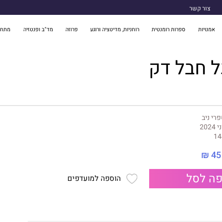
צור קשר
אמנויות
ספרות רומנטית
רוחניות, מדיטציה ורוגע
פרוזה
מד"ב ופנטזיה
מתח 
 חבל דק
רי ניב
 2024
14
45 ₪
ה לסל
הוספה למועדפים