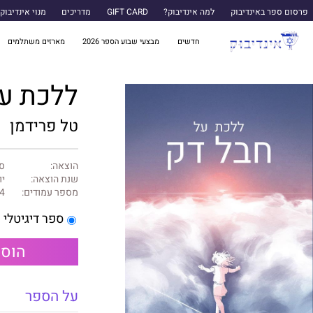
פרסום ספר באינדיבוק
למה אינדיבוק?
GIFT CARD
מדריכים
מנוי אינדיבוק
חדשים
מבצעי שבוע הספר 2026
מארזים משתלמים
ללכת על
טל פרידמן
הוצאה:
ספ
שנת הוצאה:
יוני
מספר עמודים:
4
ספר דיגיטלי
הוספ
על הספר