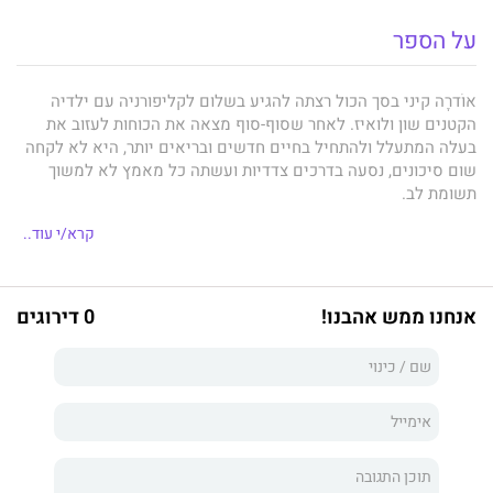
על הספר
אוֹדרָה קיני בסך הכול רצתה להגיע בשלום לקליפורניה עם ילדיה
הקטנים שון ולואיז. לאחר שסוף-סוף מצאה את הכוחות לעזוב את
בעלה המתעלל ולהתחיל בחיים חדשים ובריאים יותר, היא לא לקחה
שום סיכונים, נסעה בדרכים צדדיות ועשתה כל מאמץ לא למשוך
תשומת לב.
קרא/י עוד..
כאשר שריף מקומי עוצר אותה בשולי הכביש, אי-שם באריזונה,
אודרה מנסה לשמור על קור רוח ולשכנע את עצמה שלא יקרה שום
אנחנו ממש אהבנו!
0 דירוגים
דבר, כי אין סיבה שיקרה. אבל כשהשריף מוצא בתא המטען שלה
שקית מריחואנה, שהיא מעולם לא שמה שם (או שאולי כן?),
העצבנות שלה נהפכת לפניקה. נדמה לה שהסיוט הגדול ביותר שלה
הולך ומתגשם. היא טועה – ובגדול.
הרוע שהיא עתידה להתמודד איתו הוא בלתי-נתפס. איש אינו מאמין
לה ונראה שכל העולם נגדה, כך שכדי להציל את היקרים לה מכול