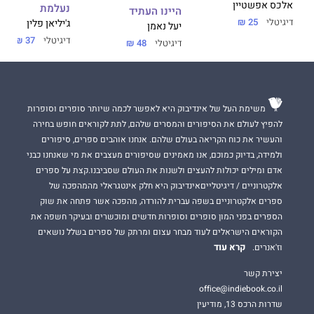
אלכס אפשטיין
נעלמת
היינו העתיד
דיגיטלי
25 ₪
ג'יליאן פלין
יעל נאמן
דיגיטלי
37 ₪
דיגיטלי
48 ₪
משימת העל של אינדיבוק היא לאפשר לכמה שיותר סופרים וסופרות
להפיץ לעולם את הסיפורים והמסרים שלהם, לתת לקוראים חופש בחירה
והעשיר את כוח הקריאה בעולם שלהם. אנחנו אוהבים ספרים, סיפורים
ולמידה, בדיוק כמוכם, אנו מאמינים שסיפורים מעצבים את מי שאנחנו כבני
אדם ומילים יכולות להעצים ולשנות את העולם שסביבנו.קצת על ספרים
אלקטרוניים / דיגיטלייםאינדיבוק היא חלק אינטגראלי מהמהפכה של
ספרים אלקטרוניים בשפה עברית להורדה, מהפכה אשר פתחה את שוק
הספרים בפני המון סופרים וסופרות חדשים ומוכשרים ובעיקר חשפה את
הקוראים הישראלים לעוד מבחר עצום ומרתק של ספרים בשלל נושאים
קרא עוד
וז'אנרים.
יצירת קשר
office@indiebook.co.il
שדרות הרכס 13, מודיעין