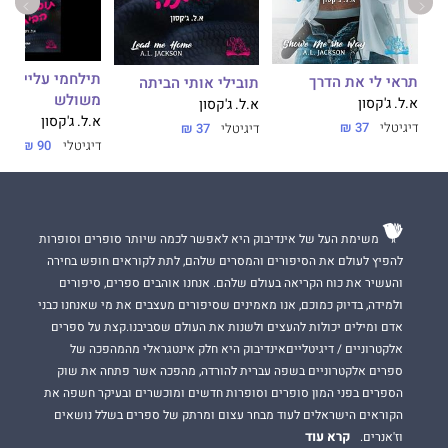
תילחמי עליי - מ
תראי לי את הדרך
תובילי אותי הביתה
משולש
א.ל. ג'קסון
א.ל. ג'קסון
א.ל. ג'קסון
דיגיטלי
37 ₪
דיגיטלי
37 ₪
דיגיטלי
90 ₪
משימת העל של אינדיבוק היא לאפשר לכמה שיותר סופרים וסופרות
להפיץ לעולם את הסיפורים והמסרים שלהם, לתת לקוראים חופש בחירה
והעשיר את כוח הקריאה בעולם שלהם. אנחנו אוהבים ספרים, סיפורים
ולמידה, בדיוק כמוכם, אנו מאמינים שסיפורים מעצבים את מי שאנחנו כבני
אדם ומילים יכולות להעצים ולשנות את העולם שסביבנו.קצת על ספרים
אלקטרוניים / דיגיטלייםאינדיבוק היא חלק אינטגראלי מהמהפכה של
ספרים אלקטרוניים בשפה עברית להורדה, מהפכה אשר פתחה את שוק
הספרים בפני המון סופרים וסופרות חדשים ומוכשרים ובעיקר חשפה את
הקוראים הישראלים לעוד מבחר עצום ומרתק של ספרים בשלל נושאים
קרא עוד
וז'אנרים.