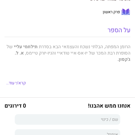
פרק ראשון
על הספר
הרומן המפתה, הבלתי נשכח והעצמאי הבא בסדרת
תילחמי עליי
של
הסופרת רבת המכר של יו-אס-איי טודאיי והניו-יורק טיימס,
א. ל.
ג'קסון.
קֵייל בריאנט. יהיר. מהמם. שולט.
קרא/י עוד..
רופא חדר המיון הזה נשוי לעבודה שלו. החטא היחיד שלו הוא
סטוצים של לילה אחד ורומנים קצרצרים. הוא למד לפני הרבה מאוד
זמן שלאהוב מישהי לא שווה את הסיכון.
אנחנו ממש אהבנו!
0 דירוגים
הארלי הופ מאסטרסון. יפהפייה. אמיצה. מתוקה.