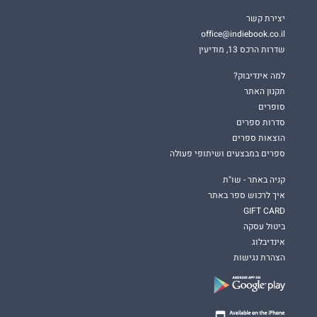
יצירת קשר
office@indiebook.co.il
שדרות הרכס 13, מודיעין
למה אינדיבוק?
תקנון האתר
סופרים
סדרות ספרים
הוצאות ספרים
ספרים במבצעים ושיתופי פעולה
קניה באתר - שו"ת
איך לרכוש ספר באתר
GIFT CARD
ביטול עסקה
אינדיבלוג
הצהרת נגישות