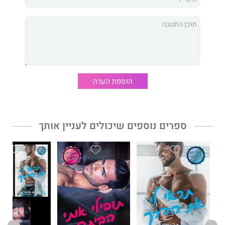
הבעלים של בית הקפה הקטן יודעת מה זה להילחם. היא מסובכת
בגירושים אומללים, שמאיימים עליה להפסיד הכול.
כשקייל מקבל משרה חדשה לא רחוק מהחנות של הופ, הוא מתחיל
לפקפק בכל חומה שהקים סביב ליבו.
הוא רוצה אותה כמו שלא רצה מישהי מעולם. מגע בודד הוא אש.
הוספת הערה
נשיקה אחת, והוא מסתחרר עד אובדן שליטה.
אבל להיות איתה לא אפשרי ללא השלכות.
ספרים נוספים שיכולים לעניין אותך
הופ מתכוננת לקרב של חייה. קרב שאף אחד מהם לא צפה. עכשיו
קייל מוכרח להחליט אם לאהוב אותה שווה לסכן את הכול. היא
תילחם עם כל מה שיש בה.
אבל לפעמים אפילו התקווה צריכה גיבור...