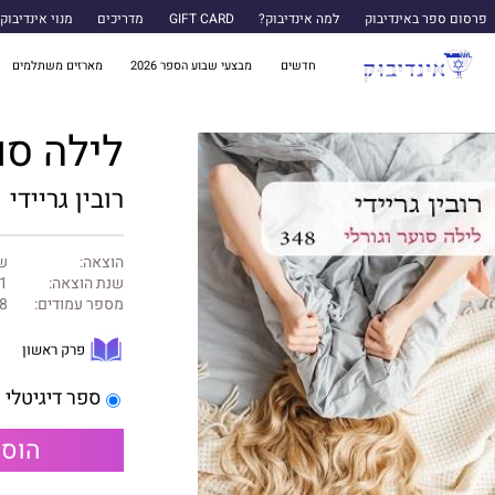
פרסום ספר באינדיבוק
למה אינדיבוק?
GIFT CARD
מדריכים
מנוי אינדיבוק
חדשים
מבצעי שבוע הספר 2026
מארזים משתלמים
לילה סוע
רובין גריידי
הוצאה:
של
שנת הוצאה:
1
מספר עמודים:
8
פרק ראשון
ספר דיגיטלי
הוספ