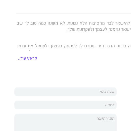
להישאר לבד מהסיבות הלא נכונות, לא משנה כמה טוב לך שם
שאר נאמנה לעצמך ולעקרונות שלך.
ה בדיוק הדבר הזה שגורם לך לפקפק בעצמך ולשאול את עצמך
ינה בכך, או שאת פשוט פוחדת מאהבה כי מי שמציע לך נראה
ות אמת?
קרא/י עוד..
 עשתה שום חשבון לאף אחד וגם לא כשרצתה רק לילות של
בל כשהיא שומעת חברות מרכלות עליה ועל הבחירות שלה היא
משדרת מסר לא נכון.
צמה לא הבינה מה שאחרות מבינות?
נס לגבר שלא היה מעולם מושא החלומות שלה וברור שהוא גם
יא חושבת שהיא בוחנת את האמונות שלה בנוגע לעצמה, אל