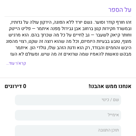
על הספר
זהו חורף קודר וסוער. גשם יורד ללא הפוגה, הירקון עולה על גדותיו,
ובמשרד חקירות קטן ברחוב אבן גבירול מַפנה איתמר — פליט הייטק
וחותר קיאק לשעבר — גב לַחיים על כל מה שכרוך בהם. הוא מרגיש
מוצף, טובע בבעיות היומיום, וכל מה שהוא רוצה זה שקט, רצוי מהסוג
היבש והחמים והבודד, רק הוא ודגת הזהב שלו, גולדי הון. איתמר
מבקש נואשות להאמין שמה שרואים זה מה שיש, ומעולם לא העז
להציץ מתחת לפני השטח, כי שם ממתינות צרות של אחרים. אבל אז
קרא/י עוד..
נכנסת בחורה לחייו. לרוע המזל היא מלוּוה בעבריין גדול מידות, מהיר
חימה וחולה שליטה, המחפש את מעבידו של איתמר, שנעלם כאילו
בלעה אותו האדמה. או הנהר. איתמר נזרק למימיה של תעלומה, בה
אנחנו ממש אהבנו!
0 דירוגים
גועשים פנסיונר סקוטי, תצלום מטושטש של הירקון, קריפטוזואולוגיה,
הרבה יותר מדי כפתורים, ברנשים וחתיכות. לחצות נהר פעמיים מאת
זוכה פרס גפן, יואב אבני, הוא רומן בלשי מסוג שעוד לא קראתם. חכם
ומתוחכם, קצבי ומותח, עולה על גדותיו מרוב הומור ושופע שנינה
ואהבת אדם. בספרו החמישי מציע אבני, בסגנונו מלא הברק, גרסה
מקומית לאחד המיתוסים הרודפים את הדמיון האנושי זה עידנים,
שהיא גם שיר הלל אורבני לירקון ולכל מה שבו. לחצות נהר פעמיים
הוא הרומן הרביעי של אבני. קדמו לו רב־המכר שלושה דברים לאי