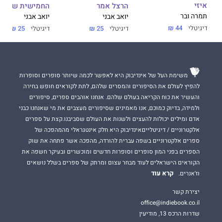
איזי
הרצל אמר
החמישית של צ'ונ
תמרה ובר
יואב אבני
יואב אבני
דיגיטלי
44 ₪
דיגיטלי
25 ₪
דיגיטלי
25 ₪
משימת העל של אינדיבוק היא לאפשר לכמה שיותר סופרים וסופרות
להפיץ לעולם את הסיפורים והמסרים שלהם, לתת לקוראים חופש בחירה
והעשיר את כוח הקריאה בעולם שלהם. אנחנו אוהבים ספרים, סיפורים
ולמידה, בדיוק כמוכם, אנו מאמינים שסיפורים מעצבים את מי שאנחנו כבני
אדם ומילים יכולות להעצים ולשנות את העולם שסביבנו.קצת על ספרים
אלקטרוניים / דיגיטלייםאינדיבוק היא חלק אינטגראלי מהמהפכה של
ספרים אלקטרוניים בשפה עברית להורדה, מהפכה אשר פתחה את שוק
הספרים בפני המון סופרים וסופרות חדשים ומוכשרים ובעיקר חשפה את
הקוראים הישראלים לעוד מבחר עצום ומרתק של ספרים בשלל נושאים
קרא עוד
וז'אנרים.
יצירת קשר
office@indiebook.co.il
שדרות הרכס 13, מודיעין