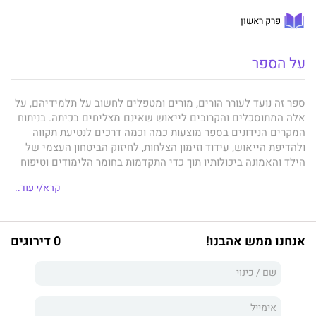
פרק ראשון
על הספר
ספר זה נועד לעורר הורים, מורים ומטפלים לחשוב על תלמידיהם, על
אלה המתוסכלים והקרובים לייאוש שאינם מצליחים בכיתה. בניתוח
המקרים הנידונים בספר מוצעות כמה וכמה דרכים לנטיעת תקווה
ולהדיפת הייאוש, עידוד וזימון הצלחות, לחיזוק הביטחון העצמי של
הילד והאמונה ביכולותיו תוך כדי התקדמות בחומר הלימודים וטיפוח
מוטיבציה לגילוי היכולת הצפונה בכל ילד וילד ולשאיפה "לחזק
קרא/י עוד..
כנפיים ולעוף".
אנחנו ממש אהבנו!
0 דירוגים
לחזק כנפיים ולעוף
מביא סיפורי מקרה מרגשים ובהם סיפורו של
תלמיד PDD בעל לקויות חמורות בתחום השפה, בקריאה ובכישורי
חיים בחברה, שהתקשה בחיבור מילים לכדי משפט, ואף בהבנת קודים
חברתיים ובתקשורת עם הסובבים אותו, הצליח לאחר טיפול מאתגר
וממושך לרכוש חברים ולצלוח את מבחני הבגרות בלשון. הצלחתו