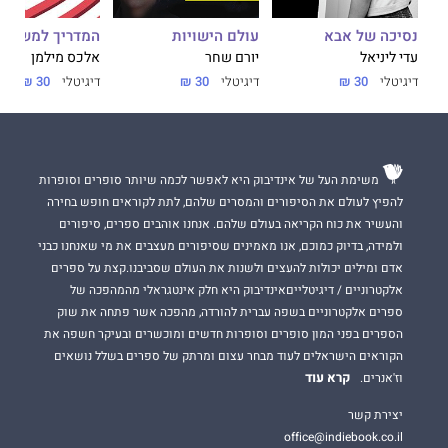
נסיכה של אבא
עולם הישויות
המדריך למשתמ
עדי ליניאל
יורם שחר
אלכס מילמן
דיגיטלי
30 ₪
דיגיטלי
30 ₪
דיגיטלי
30 ₪
משימת העל של אינדיבוק היא לאפשר לכמה שיותר סופרים וסופרות
להפיץ לעולם את הסיפורים והמסרים שלהם, לתת לקוראים חופש בחירה
והעשיר את כוח הקריאה בעולם שלהם. אנחנו אוהבים ספרים, סיפורים
ולמידה, בדיוק כמוכם, אנו מאמינים שסיפורים מעצבים את מי שאנחנו כבני
אדם ומילים יכולות להעצים ולשנות את העולם שסביבנו.קצת על ספרים
אלקטרוניים / דיגיטלייםאינדיבוק היא חלק אינטגראלי מהמהפכה של
ספרים אלקטרוניים בשפה עברית להורדה, מהפכה אשר פתחה את שוק
הספרים בפני המון סופרים וסופרות חדשים ומוכשרים ובעיקר חשפה את
הקוראים הישראלים לעוד מבחר עצום ומרתק של ספרים בשלל נושאים
קרא עוד
וז'אנרים.
יצירת קשר
office@indiebook.co.il