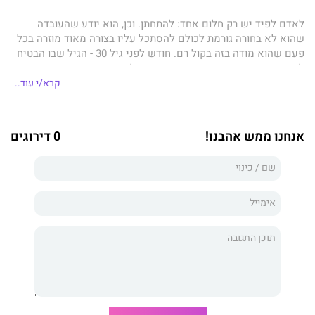
לאדם לפיד יש רק חלום אחד: להתחתן. וכן, הוא יודע שהעובדה
שהוא לא בחורה גורמת לכולם להסתכל עליו בצורה מאוד מוזרה בכל
פעם שהוא מודה בזה בקול רם. חודש לפני גיל 30 - הגיל שבו הבטיח
לעצמו שיתחתן - אדם מוצא עצמו, שוב, לבד. בצירוף מקרים מפתיע
למדי, חברתו הטובה של אדם, ירדן גת, נואשת לכתבה האחת שכולם
קרא/י עוד..
ידברו עליה. וכשאדם מתאונן בפניה שהוא כנראה ימות לבד, שכל מה
שהוא רוצה זה אישה שרוצה חתונה וילדים - ירדן יודעת שהיא מצאה
את הכתבה שלה. זוהי נקודת הפתיחה של מסע מטורף, שנון, מענג,
אנחנו ממש אהבנו!
0 דירוגים
מצחיק וכמובן - רומנטי מאין כמוהו, שבו יגלה אדם שכדי למצוא את
הבחורה הנכונה צריך, לפעמים, לעשות את הדבר הכי לא נכון שאפשר.