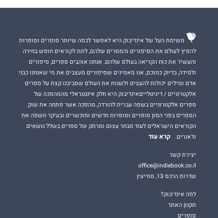
משימת העל של אינדיבוק היא לאפשר לכמה שיותר סופרים וסופרות
להפיץ לעולם את הסיפורים והמסרים שלהם, לתת לקוראים חופש בחירה
והעשיר את כוח הקריאה בעולם שלהם. אנחנו אוהבים ספרים, סיפורים
ולמידה, בדיוק כמוכם, אנו מאמינים שסיפורים מעצבים את מי שאנחנו כבני
אדם ומילים יכולות להעצים ולשנות את העולם שסביבנו.קצת על ספרים
אלקטרוניים / דיגיטלייםאינדיבוק היא חלק אינטגראלי מהמהפכה של
ספרים אלקטרוניים בשפה עברית להורדה, מהפכה אשר פתחה את שוק
הספרים בפני המון סופרים וסופרות חדשים ומוכשרים ובעיקר חשפה את
הקוראים הישראלים לעוד מבחר עצום ומרתק של ספרים בשלל נושאים
קרא עוד
וז'אנרים.
יצירת קשר
office@indiebook.co.il
שדרות הרכס 13, מודיעין
למה אינדיבוק?
תקנון האתר
סופרים