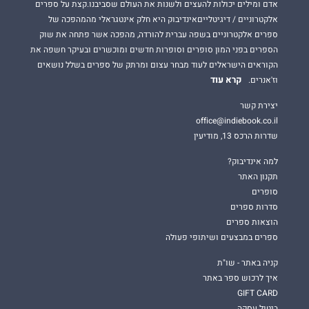
אדם ומילים יכולות להעצים ולשנות את העולם שסביבנו.קצת על ספרים
אלקטרוניים / דיגיטלייםאינדיבוק היא חלק אינטגראלי מהמהפכה של
ספרים אלקטרוניים בשפה עברית להורדה, מהפכה אשר פתחה את שוק
הספרים בפני המון סופרים וסופרות חדשים ומוכשרים ובעיקר חשפה את
הקוראים הישראלים לעוד מבחר עצום ומרתק של ספרים בשלל נושאים
קרא עוד
וז'אנרים.
יצירת קשר
office@indiebook.co.il
שדרות הרכס 13, מודיעין
למה אינדיבוק?
תקנון האתר
סופרים
סדרות ספרים
הוצאות ספרים
ספרים במבצעים ושיתופי פעולה
קניה באתר - שו"ת
איך לרכוש ספר באתר
GIFT CARD
ביטול עסקה