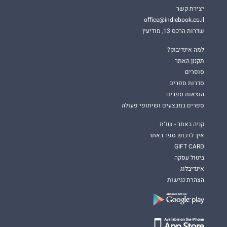
יצירת קשר
office@indiebook.co.il
שדרות הרכס 13, מודיעין
למה אינדיבוק?
תקנון האתר
סופרים
סדרות ספרים
הוצאות ספרים
ספרים במבצעים ושיתופי פעולה
קניה באתר - שו"ת
איך לרכוש ספר באתר
GIFT CARD
ביטול עסקה
אינדיבלוג
הצהרת נגישות