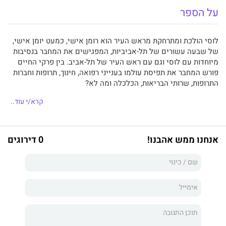
על הספר
לוסי הולכת ומתרחקת מראש העיר הוא רומן אישי, כמעט יומן אישי,
של שבעה עשורים של תל-אביביות, המפגישים את המחבר בנסיבות
מיוחדות עם לוסי וגם עם ראש העיר של תל-אביב. בין פרקי החיים
פורש המחבר את תפיסת עולמו בענייני רפואה, חינוך, תרופות וחברות
התרופות, שרותי הבריאות, הכלכלה ומה לא?
כל אבן נהפכת ללא מורא וללא משוא פנים ובדרך כלל מתגלה תחתה
קרא/י עוד..
עקרב.
אין מוסכמה שלא נרמסת.
אנחנו ממש אהבנו!
0 דירוגים
בליסטראות מוטחות במוסדות ובארגונים.
אבנים מנתצות קירות זכוכית של מבנים מחשבתיים.