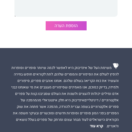
הוספת הערה
משימת העל של אינדיבוק היא לאפשר לכמה שיותר סופרים וסופרות
להפיץ לעולם את הסיפורים והמסרים שלהם, לתת לקוראים חופש בחירה
והעשיר את כוח הקריאה בעולם שלהם. אנחנו אוהבים ספרים, סיפורים
ולמידה, בדיוק כמוכם, אנו מאמינים שסיפורים מעצבים את מי שאנחנו כבני
אדם ומילים יכולות להעצים ולשנות את העולם שסביבנו.קצת על ספרים
אלקטרוניים / דיגיטלייםאינדיבוק היא חלק אינטגראלי מהמהפכה של
ספרים אלקטרוניים בשפה עברית להורדה, מהפכה אשר פתחה את שוק
הספרים בפני המון סופרים וסופרות חדשים ומוכשרים ובעיקר חשפה את
הקוראים הישראלים לעוד מבחר עצום ומרתק של ספרים בשלל נושאים
קרא עוד
וז'אנרים.