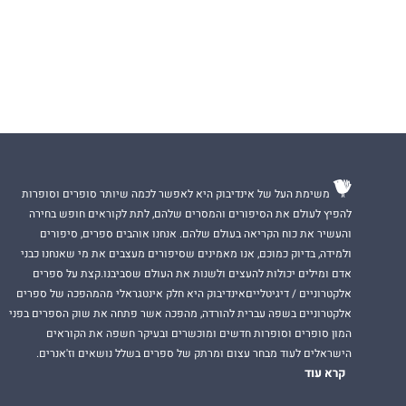
משימת העל של אינדיבוק היא לאפשר לכמה שיותר סופרים וסופרות
להפיץ לעולם את הסיפורים והמסרים שלהם, לתת לקוראים חופש בחירה
והעשיר את כוח הקריאה בעולם שלהם. אנחנו אוהבים ספרים, סיפורים
ולמידה, בדיוק כמוכם, אנו מאמינים שסיפורים מעצבים את מי שאנחנו כבני
אדם ומילים יכולות להעצים ולשנות את העולם שסביבנו.קצת על ספרים
אלקטרוניים / דיגיטלייםאינדיבוק היא חלק אינטגראלי מהמהפכה של ספרים
אלקטרוניים בשפה עברית להורדה, מהפכה אשר פתחה את שוק הספרים בפני
המון סופרים וסופרות חדשים ומוכשרים ובעיקר חשפה את הקוראים
הישראלים לעוד מבחר עצום ומרתק של ספרים בשלל נושאים וז'אנרים.
קרא עוד