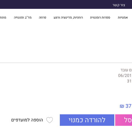
צור קשר
אמנויות
ספרות רומנטית
רוחניות, מדיטציה ורוגע
פרוזה
מד"ב ופנטזיה
מתח 
 עובד
06/201
31
37 ₪
סל
להורדה כמנוי
הוספה למועדפים