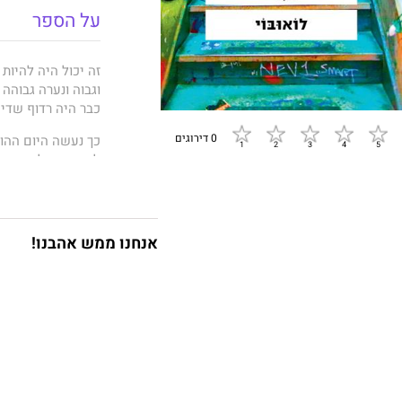
על הספר
זה יכול היה להיות 
וגבוה ונערה גבוהה
כבר היה רדוף שדים
0 דירוגים
כך נעשה היום ההו
לטיף, אפילו מאמו 
אחד תת־קרקעי ורחו
לוֹאוּבּוֹי
הוא מותחן 
הסופרים האמריקאי
אנחנו ממש אהבנו!
"העמודים הראשוני
הקורא ההמום, הלוח
ריוויו
)
"ספר בלתי
־מתפשר,