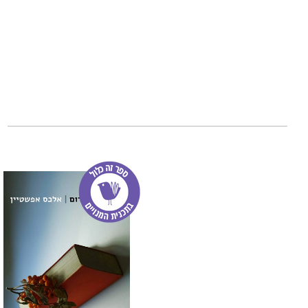
ומדויקת... לכבוד 
(צ'רלס בוק, מוסף