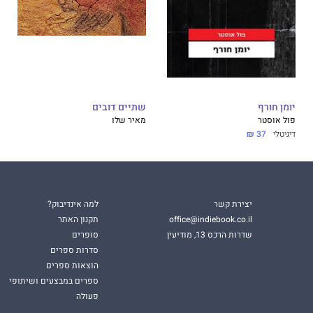
יומן חורף
שתיים דובים
פול אוסטר
מאיר שלו
דיגיטלי
37 ₪
יצירת קשר
למה אינדיבוק?
office@indiebook.co.il
תקנון האתר
שדרות הרכס 13, מודיעין
סופרים
סדרות ספרים
הוצאות ספרים
ספרים במבצעים ושיתופי
פעולה