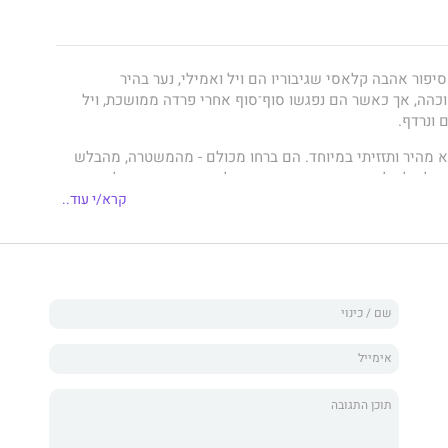
סיפור אהבה קלאסי שגיבוריו הם ויל ואמילי, נער בהיר
 וכהה, אך כאשר הם נפגשו סוף־סוף אחרי פרדה ממושכת, ויל
 ונרדף.
א מהיר ותזזיתי במיוחד. הם ברחו מכולם - מהמשטרה, מהבלש
של ויל - למנהרות הרכבת התחתית ולרחובות מנהטן, ואל מקום
ק, עלום ונעלם.
קרא/י עוד..
פיוטי ורב־עוצמה פרי עטו של
ג'ון ריי
(ג'ון הנדרסון), אחד
ם הנועזים והמבטיחים של דורנו.
ם מזכירים את סלינג'ר, אך ההתרה והטעם שאחרי רודפים את
ש לעצמו 'דוסטויבסקי'. כן, עד כדי כך הספר הזה טוב." (
קירקוס
 מרתק ומצוין – בנוי לתלפיות ובעל עלילה מושלמת, קצבית