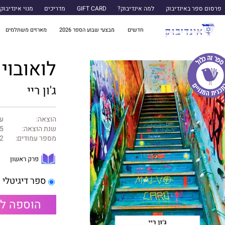
פרסום ספר באינדיבוק
למה אינדיבוק?
GIFT CARD
מדריכים
מנוי אינדיבוק
חדשים
מבצעי שבוע הספר 2026
מארזים משתלמים
לואובוי
ג'ון ריי
הוצאה:
עם
שנת הוצאה:
5
מספר עמודים:
2
פרק ראשון
ספר דיגיטלי
הוספה ל