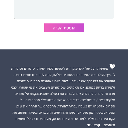
למד ביולוגיה, עסק במחקר מדעי וסיים עם תואר דוקטור
בנוירו-ביולוגיה במכון וייצמן.
בחר להיפרד מעולם המחקר ופנה ללימודי פסיכולוגיה במטרה לטפל
באנשים ולסייע להם.
הוספת הערה
כיום, מטפל כפסיכולוג קליני עם אוריינטציה של גוף-נפש-רוח
המשלבת את כל הידע והניסיון שצבר.
משימת העל של אינדיבוק היא לאפשר לכמה שיותר סופרים וסופרות
להפיץ לעולם את הסיפורים והמסרים שלהם, לתת לקוראים חופש בחירה
והעשיר את כוח הקריאה בעולם שלהם. אנחנו אוהבים ספרים, סיפורים
ולמידה, בדיוק כמוכם, אנו מאמינים שסיפורים מעצבים את מי שאנחנו כבני
אדם ומילים יכולות להעצים ולשנות את העולם שסביבנו.קצת על ספרים
אלקטרוניים / דיגיטלייםאינדיבוק היא חלק אינטגראלי מהמהפכה של
ספרים אלקטרוניים בשפה עברית להורדה, מהפכה אשר פתחה את שוק
הספרים בפני המון סופרים וסופרות חדשים ומוכשרים ובעיקר חשפה את
הקוראים הישראלים לעוד מבחר עצום ומרתק של ספרים בשלל נושאים
קרא עוד
וז'אנרים.