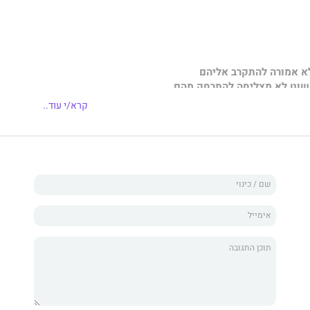
א אמורה להתקרב אליהם
שוט לא מצליחה להתרחק מהם
.
קרא/י עוד..
ת וקצינת קליעה מצטיינת, יודעת בדיוק מה עומד על הכף, היא
ת אחת עולה ביוקר, ואמון הוא מצרך נדיר.
יומן בארגון סודי של המוסד והסי.איי.איי, רגיל לשלוט בכל
ם לפני שהם פותחים את הפה, אבל מולה? שום דבר לא עובד
סדק שחושף את הכאב שלו. הוא נראה כאילו מישהו בעט לו
לא להראות שזה כואב. הלב שלי מתרסק מול השתיקה שלו,
שתיקה, עכשיו היא נראית פחות כמו שריון ויותר כמו מראה."