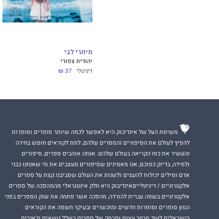
מיתרי לבי
יהודית צפורי
דיגיטלי
37 ₪
משימת העל של אינדיבוק היא לאפשר לכמה שיותר סופרים וסופרות
להפיץ לעולם את הסיפורים והמסרים שלהם, לתת לקוראים חופש בחירה
והעשיר את כוח הקריאה בעולם שלהם. אנחנו אוהבים ספרים, סיפורים
ולמידה, בדיוק כמוכם, אנו מאמינים שסיפורים מעצבים את מי שאנחנו כבני
אדם ומילים יכולות להעצים ולשנות את העולם שסביבנו.קצת על ספרים
אלקטרוניים / דיגיטלייםאינדיבוק היא חלק אינטגראלי מהמהפכה של ספרים
אלקטרוניים בשפה עברית להורדה, מהפכה אשר פתחה את שוק הספרים בפני
המון סופרים וסופרות חדשים ומוכשרים ובעיקר חשפה את הקוראים
הישראלים לעוד מבחר עצום ומרתק של ספרים בשלל נושאים וז'אנרים.