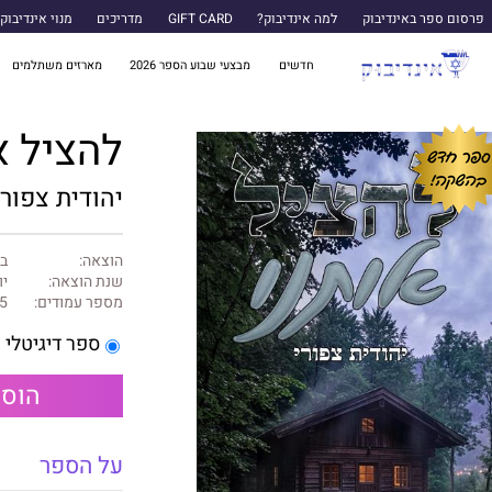
פרסום ספר באינדיבוק
למה אינדיבוק?
GIFT CARD
מדריכים
מנוי אינדיבוק
חדשים
מבצעי שבוע הספר 2026
מארזים משתלמים
להציל א
יהודית צפורי
הוצאה:
ב
שנת הוצאה:
יוני
מספר עמודים:
5
ספר דיגיטלי
הוספ
על הספר