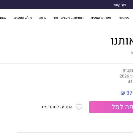
צור קשר
אמנויות
ספרות רומנטית
רוחניות, מדיטציה ורוגע
פרוזה
מד"ב ופנטזיה
מתח 
ותנו
וקטיק
 2026
41
37 ₪
ה לסל
הוספה למועדפים