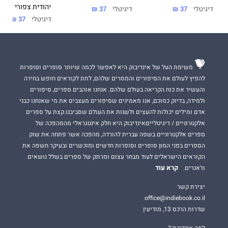
יהודית צפורי
דיגיטלי
37 ₪
דיגיטלי
37 ₪
דיגיטלי
37 ₪
משימת העל של אינדיבוק היא לאפשר לכמה שיותר סופרים וסופרות
להפיץ לעולם את הסיפורים והמסרים שלהם, לתת לקוראים חופש בחירה
והעשיר את כוח הקריאה בעולם שלהם. אנחנו אוהבים ספרים, סיפורים
ולמידה, בדיוק כמוכם, אנו מאמינים שסיפורים מעצבים את מי שאנחנו כבני
אדם ומילים יכולות להעצים ולשנות את העולם שסביבנו.קצת על ספרים
אלקטרוניים / דיגיטלייםאינדיבוק היא חלק אינטגראלי מהמהפכה של
ספרים אלקטרוניים בשפה עברית להורדה, מהפכה אשר פתחה את שוק
הספרים בפני המון סופרים וסופרות חדשים ומוכשרים ובעיקר חשפה את
הקוראים הישראלים לעוד מבחר עצום ומרתק של ספרים בשלל נושאים
קרא עוד
וז'אנרים.
יצירת קשר
office@indiebook.co.il
שדרות הרכס 13, מודיעין
למה אינדיבוק?