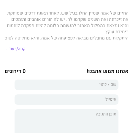
החיים של אמה שטיין החלו בגיל שש, לאחר תאונת דרכים שמוחקת
את זיכרונה ואת השנים שקדמו לה. יש לה הורים אוהבים ותומכים
והיא נמצאת במסלול מאתגר להגשמת חלומה להיות מפקדת לוחמות
ביחידת עוקץ.
היתקלות עם מחבלים מביאה לפציעתה של אמה, והיא מחליטה לטוס
לצד השני של העולם, לעיירה שאותה פגשה רק בחלומותיה.
קרא/י עוד..
אית'ן אוונס הוא בוגר היחידות המיוחדות ובעליו של מלון קטן.
המגורים בעיירה הקרה והנידחת בקנדה, שממנה הוא יוצא למשימות
מסוכנות במסגרת השתייכותו לארגון סודי, מאפשרים לו להישאר
אנחנו ממש אהבנו!
0 דירוגים
מבודד ולא להניח לאיש להיכנס לביתו ולליבו.
"מאחורי חומות הקרח שמגינות עליו ולא מאפשרות לדבר לחדור
דרכן, אני רואה תשוקה גולמית וחסרת רסן, ששוטפת את ההיסוס
שלו."
עולמם של אית'ן ושל אמה מיטלטל כשהם נפגשים, למרות פער
הגילים ביניהם ומאמציו הרבים של אית'ן להתעלם מאמה וממשיכתו
כלפיה. דרכיהם המצטלבות שוב ושוב מאיימות לחשוף סודות אפלים
שעלולים לפגוע בהם
ולשנות את מסלול חייהם.