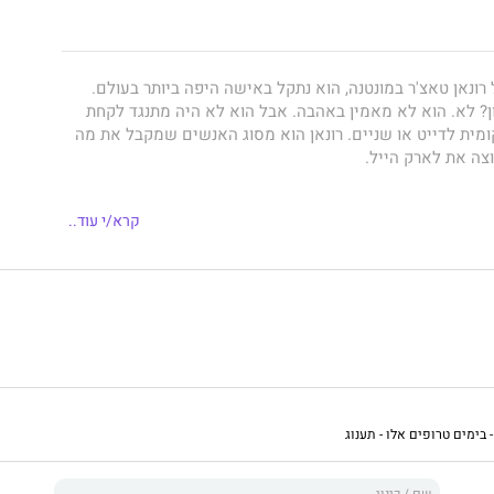
ונאן טאצ'ר במונטנה, הוא נתקל באישה היפה ביותר בעולם.
 לא. הוא לא מאמין באהבה. אבל הוא לא היה מתנגד לקחת
מית לדייט או שניים. רונאן הוא מסוג האנשים שמקבל את מה
וצה את לארק הייל.
קרא/י עוד..
קאלמיטי נמאס מגברים.
אן נדחה הייתה, ובכן... מעולם לא. ובכל זאת, לארק דוחה אותו
ניד עפעף.
מתכנן לסגת מהמרדף, בדיוק כאשר נכנסת למשרדו נערה נסערת
ו כעורך הדין שלה. היא ממלמלת משהו על ציון גרוע וממוצע
ח יהרוס גם את עתידה. הוא מתכוון לתת לה הרצאה על היותה
- בימים טרופים אלו - תענוג
שהמורה שהיא רוצה לתבוע – היא לארק.