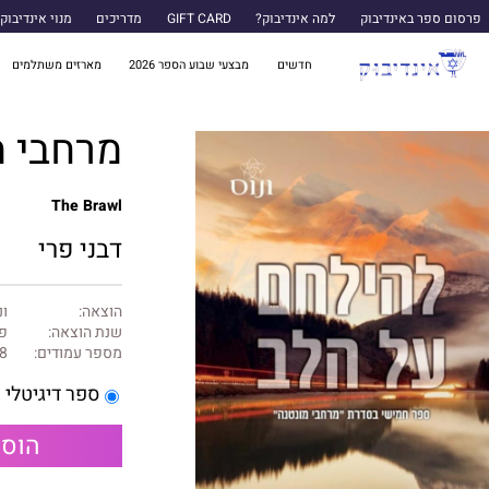
פרסום ספר באינדיבוק
למה אינדיבוק?
GIFT CARD
מדריכים
מנוי אינדיבוק
חדשים
מבצעי שבוע הספר 2026
מארזים משתלמים
מרחבי מונטנה 5 -
The Brawl
דבני פרי
הוצאה:
ונ
שנת הוצאה:
פב
מספר עמודים:
8
ספר דיגיטלי
הוספ