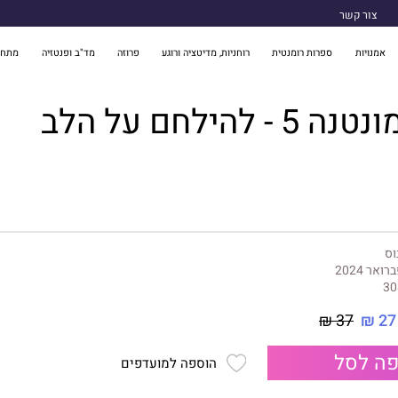
צור קשר
אמנויות
ספרות רומנטית
רוחניות, מדיטציה ורוגע
פרוזה
מד"ב ופנטזיה
מתח 
 להילחם על הלב
וס
רואר 2024
30
37 ₪
27 ₪
ה לסל
הוספה למועדפים