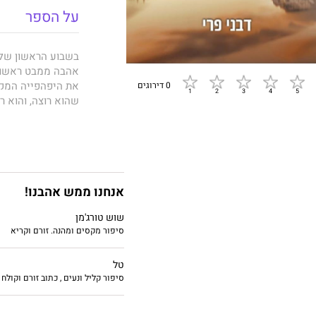
על הספר
בשבוע הראשון של ר
אהבה ממבט ראשון?
את היפהפייה המקו
0 דירוגים
שהוא רוצה, והוא ר
אלא שלאהובה של 
הפעם האחרונה שרונ
אנחנו ממש אהבנו!
בהינף יד ומבלי לה
שוש טורג'מן
סיפור מקסים ומהנה. זורם וקריא
עם אגו חבול הוא 
ומבקשת לשכור אות
טל
ציונים הרוס, שבטו
סיפור קליל ונעים , כתוב זורם וקולח 
דרמטית, אך מגלה 