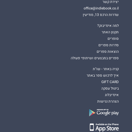
יצירת קשר
עוטפות אנשים בעת שומעם על נושא מורכב מעין זה. ההרהורים,
office@indiebook.co.il
המחשבות והדילמות שכתבה במשך תקופה ארוכה, נאספו לספר זה,
שדרות הרכס 13, מודיעין
המעניק תקווה תמידית וכוח רב עוצמה, הן לאהוב, הן לחלום והן לחיות.
זאת, מתוך ידיעה כי "כניסה לקשר אחרי אובדן חייבת להיות מתוך
למה אינדיבוק?
ידיעה והבנה שהקשר הזה - הוא אחר".
תקנון האתר
סופרים
צריך אומץ כדי לבחור
"להיות שלושה".
סדרות ספרים
הוצאות ספרים
ספרים במבצעים ושיתופי פעולה
קניה באתר - שו"ת
איך לרכוש ספר באתר
GIFT CARD
ביטול עסקה
אינדיבלוג
הצהרת נגישות