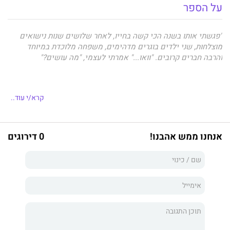
על הספר
"פגשתי אותו בשנה הכי קשה בחייו, לאחר שלושים שנות נישואים
מוצלחות, שני ילדים בוגרים מדהימים, משפחה מלוכדת במיוחד
והרבה חברים קרובים. "וואו..." אמרתי לעצמי, "מה עושים?"
מחקרים רבים בחנו בני זוג שחוו אובדן. אולם, כמעט ולא בוצעו
קרא/י עוד..
מחקרים על בני זוג שהצטרפו למסע הזוגי שלצדו.
בן זוג המצטרף לזוגיות לצד אובדן, נע במסלול לעיתים סבוך ובדרך לא
פשוטה.
אנחנו ממש אהבנו!
0 דירוגים
מצד אחד, הוא נמלא תחושת מיוחדות אדירה. מצד שני, נמצא כל העת
בניסיון לא ליפול אל תוך התהיות והפחדים.
תנועתיות זו בחיפוש אחר הדרך הבטוחה בתוך כל התחושות הלא
פשוטות, שקיימות באובדן בן הזוג הכי אינטימי שיש, וההתמודדות
האישית מול משמעות המושג "להיות שלושה", פקחו ב
חגית דינלטון
,
פסיכותרפיסטית ויועצת חינוכית ומשפחתית, נקודת מבט רכה, מפויסת
ואישית על אודות הדרך הנכונה.