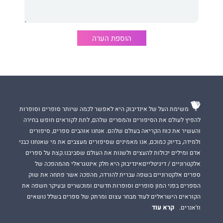
הוספת הערה
משימת העל של אינדיבוק היא לאפשר לכמה שיותר סופרים וסופרות
להפיץ לעולם את הסיפורים והמסרים שלהם, לתת לקוראים חופש בחירה
והעשיר את כוח הקריאה בעולם שלהם. אנחנו אוהבים ספרים, סיפורים
ולמידה, בדיוק כמוכם, אנו מאמינים שסיפורים מעצבים את מי שאנחנו כבני
אדם ומילים יכולות להעצים ולשנות את העולם שסביבנו.קצת על ספרים
אלקטרוניים / דיגיטלייםאינדיבוק היא חלק אינטגראלי מהמהפכה של
ספרים אלקטרוניים בשפה עברית להורדה, מהפכה אשר פתחה את שוק
הספרים בפני המון סופרים וסופרות חדשים ומוכשרים ובעיקר חשפה את
הקוראים הישראלים לעוד מבחר עצום ומרתק של ספרים בשלל נושאים
קרא עוד
וז'אנרים.
סגנון כתיבתה הישיר מצליח לחדור מבעד לשכבות ההגנה, שלרוב