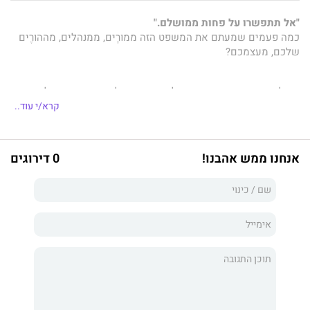
"אל תתפשרו על פחות ממושלם
."
כמה פעמים שמעתם את המשפט הזה ממורֶים, ממנהלים, מההורֶים
שלכם, מעצמכם?
העולם שאנחנו חיים בו מתגמל מצוינות, אבל גם דוחף אותנו לציפיות
לא אנושיות. אנחנו משווים את עצמנו בלי הפסקה, משכנעים את
קרא/י עוד..
עצמנו שהמאמץ לעולם לא מספיק, ומודדים את הערך העצמי רק דרך
תוצאות. הפרפקציוניזם הפך לתרבות שבה כולם רצים מהר
יותר, עובדים קשה יותר, ומתעייפים הרבה יותר.
אנחנו ממש אהבנו!
0 דירוגים
תומס קורן, מרצה לפסיכולוגיה בבית הספר לכלכלה של לונדון, יצא
לחקור את התופעה, והוא מראה איך המרדף אחרי שלמות דווקא פוגע
במה שבאמת חשוב: ביצירתיות, בקשרים, בשקט הנפשי וביכולת
ליהנות מהדברים עצמם. קורן טוען שכדי להשתחרר ממלכודת
השלמות לא צריך "לתקן את עצמנו," אלא להבין שהפרפקציוניזם הוא
תוצר של נורמות חברתיות בעייתיות, ושהוא הורס לנו את החיים.
להיות (לא) מושלמים
הוא ספר מעורר מחשבה, שמשלב ביקורת
חברתית חדה עם חמלה גדולה. ביסודו הוא מבקש להזכיר לנו