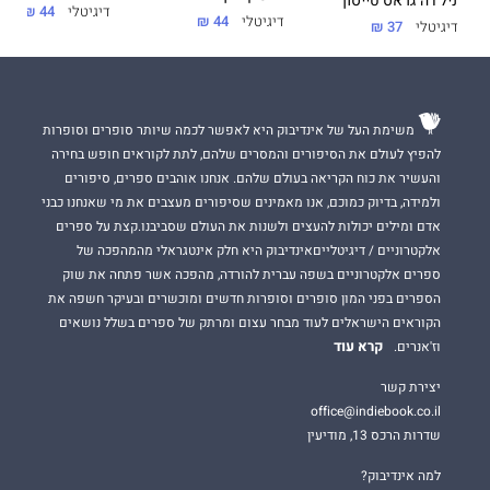
ניל דה־גראס טייסון
דיגיטלי
44 ₪
דיגיטלי
44 ₪
דיגיטלי
37 ₪
משימת העל של אינדיבוק היא לאפשר לכמה שיותר סופרים וסופרות
להפיץ לעולם את הסיפורים והמסרים שלהם, לתת לקוראים חופש בחירה
והעשיר את כוח הקריאה בעולם שלהם. אנחנו אוהבים ספרים, סיפורים
ולמידה, בדיוק כמוכם, אנו מאמינים שסיפורים מעצבים את מי שאנחנו כבני
אדם ומילים יכולות להעצים ולשנות את העולם שסביבנו.קצת על ספרים
אלקטרוניים / דיגיטלייםאינדיבוק היא חלק אינטגראלי מהמהפכה של
ספרים אלקטרוניים בשפה עברית להורדה, מהפכה אשר פתחה את שוק
הספרים בפני המון סופרים וסופרות חדשים ומוכשרים ובעיקר חשפה את
הקוראים הישראלים לעוד מבחר עצום ומרתק של ספרים בשלל נושאים
קרא עוד
וז'אנרים.
יצירת קשר
office@indiebook.co.il
שדרות הרכס 13, מודיעין
למה אינדיבוק?