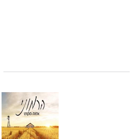
אבל ככל שאני מכי
ומבולבלים יותר. 
התיכון, אני חושש
עומד להיקרע ישר 
להוריד את הכוכבי
המכר אמה סקוט. ז
המחזה הקלאסי סיר