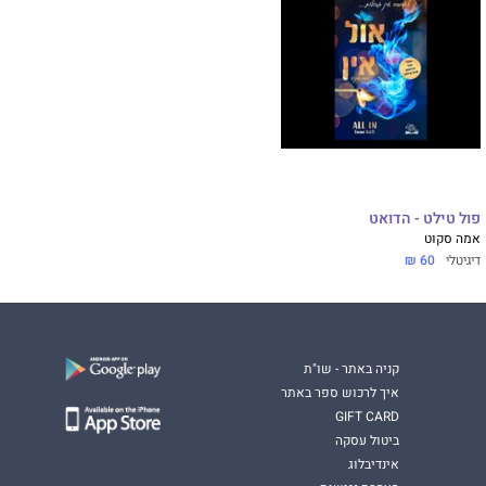
פול טילט - הדואט
אמה סקוט
דיגיטלי
60 ₪
קניה באתר - שו"ת
איך לרכוש ספר באתר
GIFT CARD
ביטול עסקה
אינדיבלוג