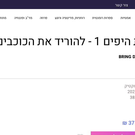
צור קשר
אמנויות
ספרות רומנטית
רוחניות, מדיטציה ורוגע
פרוזה
מד"ב ופנטזיה
מתח 
להוריד את הכוכבים
BRING 
וקטיק
202
38
37 ₪