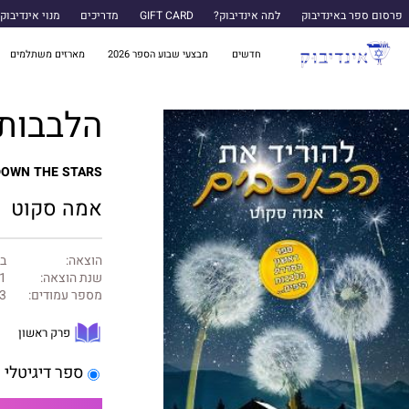
פרסום ספר באינדיבוק
למה אינדיבוק?
GIFT CARD
מדריכים
מנוי אינדיבוק
חדשים
מבצעי שבוע הספר 2026
מארזים משתלמים
הלבבות היפים 1 - 
DOWN THE STARS
אמה סקוט
הוצאה:
ב
שנת הוצאה:
1
מספר עמודים:
3
פרק ראשון
ספר דיגיטלי