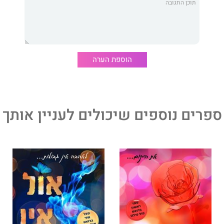
רה יותר את שני הגברים האלה, כך הרגשות שלי הופכים סבוכים
כששניהם מתגייסים לצבא בתקופה של אי שקט הולך וגובר במזרח
ת שלעולם לא אמצא תשובה בליבי, שלפעמים מרגיש כאילו הוא
באמצע ... בשביל שניהם.
הוספת הערה
ם
הוא רומן מרגש ומלא כאב על אהבה נכזבת מאת סופרת רבי
הו הספר הראשון בדואט
הלבבות היפים
, שנכתב בהשראת
אנו דה ברז'ראק. משלים אותו הספר
לחיי הלבבות היפים
.
ספרים נוספים שיכולים לעניין אותך