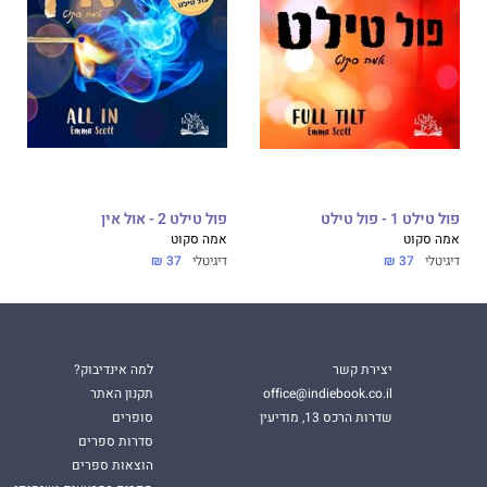
פול טילט 1 - פול טילט
פול טילט 2 - אול אין
אמה סקוט
אמה סקוט
דיגיטלי
37 ₪
דיגיטלי
37 ₪
יצירת קשר
למה אינדיבוק?
office@indiebook.co.il
תקנון האתר
שדרות הרכס 13, מודיעין
סופרים
סדרות ספרים
הוצאות ספרים