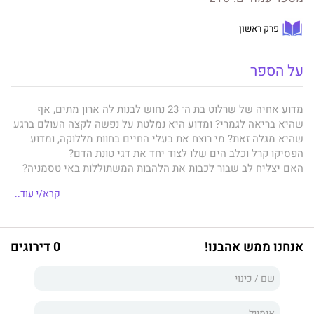
פרק ראשון
על הספר
מדוע אחיה של שרלוט בת ה־ 23 נחוש לבנות לה ארון מתים, אף
שהיא בריאה לגמרי? ומדוע היא נמלטת על נפשה לקצה העולם ברגע
שהיא מגלה זאת? מי רוצח את בעלי החיים בחוות מללוקה, ומדוע
הפסיקו קרל וכלב הים שלו לצוד יחד את דגי טונת הדם?
האם יצליח לב שבור לכבות את הלהבות המשתוללות באי טסמניה?
התשובות לחידות הללו נמצאות ביצירה המכשפת הזאת, שבמרכזה
קרא/י עוד..
הנופים עוצרי הנשימה של האי הקטן שמדרום לאוסטרליה.
להבות
הוא רומן מקורי ויוצא דופן; חגיגה של סגנון ודמיון, שפה
וכישרון. זהו סיפור על אבל ואובדן, על אהבה וקשרי משפחה, תעלומה
אנחנו ממש אהבנו!
0 דירוגים
ששזורה באגדה שופעת הומור ואהבת אדם וטבע.
רובי ארנוט
, אחד הכותבים הצעירים הבולטים כיום באוסטרליה, בורא
בספרו הראשון מיתולוגיה תמימה ומהנה שמעוגנת בידע מרשים.
בעיצומו של משבר האקלים הוא משמיע שיר הלל לנופי מולדתו, שיר