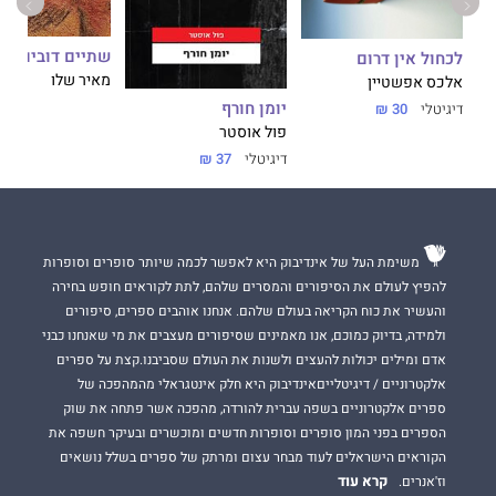
שתיים דובים
לכחול אין דרום
מאיר שלו
אלכס אפשטיין
יומן חורף
דיגיטלי
30 ₪
פול אוסטר
דיגיטלי
37 ₪
משימת העל של אינדיבוק היא לאפשר לכמה שיותר סופרים וסופרות
להפיץ לעולם את הסיפורים והמסרים שלהם, לתת לקוראים חופש בחירה
והעשיר את כוח הקריאה בעולם שלהם. אנחנו אוהבים ספרים, סיפורים
ולמידה, בדיוק כמוכם, אנו מאמינים שסיפורים מעצבים את מי שאנחנו כבני
אדם ומילים יכולות להעצים ולשנות את העולם שסביבנו.קצת על ספרים
אלקטרוניים / דיגיטלייםאינדיבוק היא חלק אינטגראלי מהמהפכה של
ספרים אלקטרוניים בשפה עברית להורדה, מהפכה אשר פתחה את שוק
הספרים בפני המון סופרים וסופרות חדשים ומוכשרים ובעיקר חשפה את
הקוראים הישראלים לעוד מבחר עצום ומרתק של ספרים בשלל נושאים
קרא עוד
וז'אנרים.