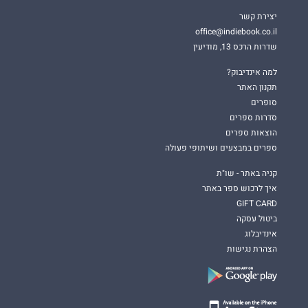
יצירת קשר
office@indiebook.co.il
שדרות הרכס 13, מודיעין
למה אינדיבוק?
תקנון האתר
סופרים
סדרות ספרים
הוצאות ספרים
ספרים במבצעים ושיתופי פעולה
קניה באתר - שו"ת
איך לרכוש ספר באתר
GIFT CARD
ביטול עסקה
אינדיבלוג
הצהרת נגישות