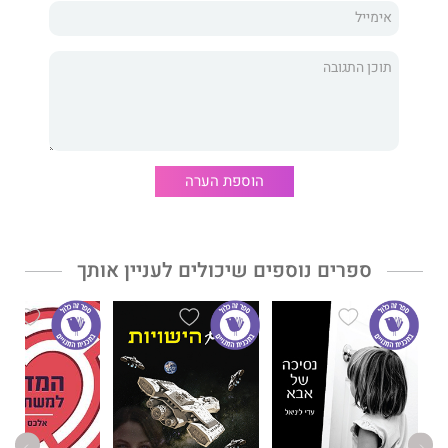
NLP להעצמה אישית, אסטרטגיה לבניית מטרות ולהשגתן, פירוט מלא
של יומן המתווך ומערכת העבודה, ניהול זמנים נכון, התנהלות עם אנשי
מקצוע,
מידע מעולם הנדל”ן, התנהלות עצמאים בארץ, כללי יסוד לניהול
משא ומתן, דרכי התנהלות עם לקוחות (קונים ומוכרים), סגירת
עסקאות, בניית מוניטין והטמעת העסק בשטח, מקסום העסק ועוד
ועוד, הכול תוך כדי ניתוח מקרים מהשטח.
הוספת הערה
בספר זה אלווה אתכם צעד אחר צעד עד שתגיעו ליעדכם, תסגרו כמה
שיותר עסקאות, תגשימו את המטרות ותאחזו צ’ק מכובד ביד אחת
ובקבוק שמפניה בידכם השנייה.
ספרים נוספים שיכולים לעניין אותך
שמי
אלחנן שוחט
, ואני מומחה בתחום הנדל”ן. אספתי את הכלים
הנכונים, צברתי ניסיון רב, מקסמתי אותו, ואת כל מה שלמדתי על
בשרי אני רוצה ללמד אתכם.
למה? כי אני חושב שאם למישהו יש תשוקה לתחום הנדל”ן, והיא
בוערת בעצמותיו, הוא יכול לשנות את החיים שלו ושל יקיריו מן הקצה
אל הקצה באמצעות הכלים המוגשים בספר.