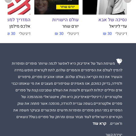
נסיכה של אבא
עולם הישויות
המדריך למשתמ
עדי ליניאל
יורם שחר
אלכס מילמן
דיגיטלי
30 ₪
דיגיטלי
30 ₪
דיגיטלי
30 ₪
משימת העל של אינדיבוק היא לאפשר לכמה שיותר סופרים וסופרות
להפיץ לעולם את הסיפורים והמסרים שלהם, לתת לקוראים חופש בחירה
והעשיר את כוח הקריאה בעולם שלהם. אנחנו אוהבים ספרים, סיפורים
ולמידה, בדיוק כמוכם, אנו מאמינים שסיפורים מעצבים את מי שאנחנו כבני
אדם ומילים יכולות להעצים ולשנות את העולם שסביבנו.קצת על ספרים
אלקטרוניים / דיגיטלייםאינדיבוק היא חלק אינטגראלי מהמהפכה של
ספרים אלקטרוניים בשפה עברית להורדה, מהפכה אשר פתחה את שוק
הספרים בפני המון סופרים וסופרות חדשים ומוכשרים ובעיקר חשפה את
הקוראים הישראלים לעוד מבחר עצום ומרתק של ספרים בשלל נושאים
קרא עוד
וז'אנרים.
יצירת קשר