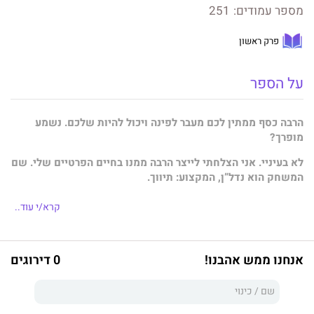
מספר עמודים:
251
פרק ראשון
על הספר
הרבה כסף ממתין לכם מעבר לפינה ויכול להיות שלכם. נשמע
מופרך?
לא בעיניי. אני הצלחתי לייצר הרבה ממנו בחיים הפרטיים שלי. שם
המשחק הוא נדל”ן, המקצוע: תיווך.
קרא/י עוד..
לדעת נדל”ן – המדריך להצלחה בתיווך
מספק את הכלים הדרושים
לכם למינוף הרצון שלכם לחיות ברמת חיים כשל העשירון העליון.
בעזרתו תגשימו את שאיפתכם לחיות חיים עשירים ומלאים בכל טוב
אנחנו ממש אהבנו!
0 דירוגים
ללא פשרות ולהגשים את חלומותיכם.
בספר תמצאו כלים אפקטיביים ומעשיים להצלחה: כלים מעולם ה-