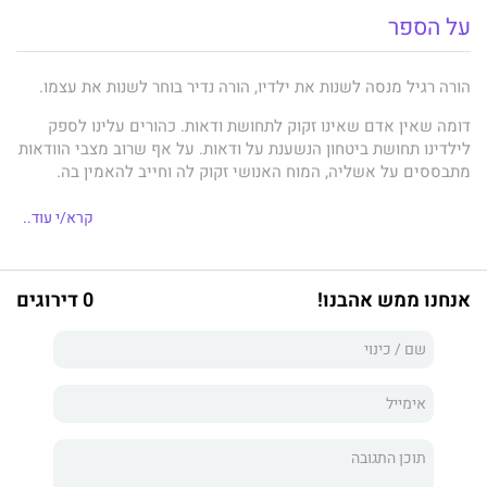
על הספר
הורה רגיל מנסה לשנות את ילדיו, הורה נדיר בוחר לשנות את עצמו.
דומה שאין אדם שאינו זקוק לתחושת ודאות. כהורים עלינו לספק
לילדינו תחושת ביטחון הנשענת על ודאות. על אף שרוב מצבי הוודאות
מתבססים על אשליה, המוח האנושי זקוק לה וחייב להאמין בה.
אנחנו חיים בעידן של שינויים המתחוללים בקצב מהיר. היכולת
קרא/י עוד..
לסמוך על מידע המגיע אלינו מהממסד, מהמדיה ומהרשתות
החברתיות הולכת ופוחתת. תחושת האמון נמצאת במשבר. אנחנו
מאפשרים לבינה המלאכותית להשתלט על מקורות המידע שלנו.
אנחנו ממש אהבנו!
0 דירוגים
אנחנו וילדינו סומכים יותר ויותר על אפליקציות, ופחות על עצמנו ועל
הזולת.
איך מגדלים ילדים בתקופה כזו?
בספרו המקורי והמרתק, מציע הפסיכולוג הקליני עמוס מיתר, שפגש
מאות הורים וילדים, לשנות כיוון. במקום להמשיך לנסות למצוא ודאות
מחוץ לנו, מיתר מציע להפנות את המבט אל תוכנו. בעזרת התבוננות
מעמיקה, הוא מראה כיצד שינוי מהותי ביחסים יוביל לבניית תחושת