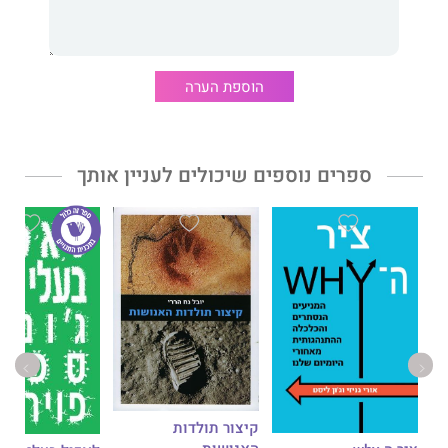
ודאות חדשה, שתספק בסיס איתן לחיים משותפים מלאי שמחה
וסיפוק.
הספר מחולק לעשרה פרקים, המשמשים כמצפן במסע אישי ומרגש
של כל הורה. בעזרת תובנות חכמות, דוגמאות מהחיים ותרגולים
הוספת הערה
מעשיים, מיתר מנחה אותנו כיצד להפוך את ילדינו למורים
המשמעותיים ביותר שלנו. הוא קורא לנו ללמוד מהם, לכבד אותם,
ולסלוח לעצמנו על טעויות בדרך שהלכנו בה.
ספרים נוספים שיכולים לעניין אותך
זהו מדריך ייחודי להורות חדשה: הורות שמבוססת על קרבה, כבוד
ואמון הדדי. הורים שמחים מגדלים ילדים שמחים, שיהיו לאנשים
שמחים.
עמוס מיתר הוא פסיכולוג קליני מוערך אשר אינו מפסיק ללמוד
מהחיים. לעמוס ניסיון עשיר עם מאות הורים וילדים, ספורטאים
מובילים ומנהלים בכירים. בעבודתו הוא משלב בין פסיכולוגיה,
בודהיזם וגישתו המיוחדת להרחבת עולמם הרגשי של מטופליו.
מערכות יחסים הן מרכז עבודתו, והוא מתבונן בהן דרך משקפיים של
ענווה, הכרת תודה, אמפתיה, קבלה, חמלה ופירגון.
קיצור תולדות