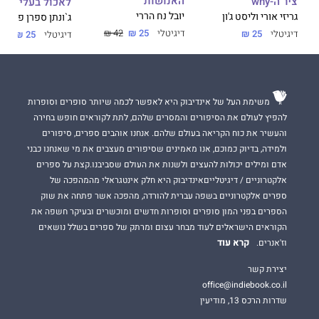
האנושות
ציר ה-why
לאכול בעלי חיים
הוא רואה הורים לדורותיהם כמו הכוכבים, אשר משפיעים עלינו
יובל נח הררי
גריזי אורי וליסט ג'ון
ג`ונתן ספרן פויר
בעודם בחיים וממשיכים להאיר לנו גם אחרי היעלמם.
דיגיטלי
25 ₪
42 ₪
דיגיטלי
25 ₪
דיגיטלי
25 ₪
בילדים הוא רואה מורים שאינם מנסים ללמד, ודווקא בשל כך חשוב
ללמוד מהם. עמוס מצליח לעשות את המעבר בתודעה ממה שנרשם
והופנם בניסיון האישי, לידע ממשי שיש לו השלכות על הבחירות
שלנו ועל איכותן של מערכות היחסים שיש לנו עם ילדינו ועם עצמנו.
משימת העל של אינדיבוק היא לאפשר לכמה שיותר סופרים וסופרות
להפיץ לעולם את הסיפורים והמסרים שלהם, לתת לקוראים חופש בחירה
והעשיר את כוח הקריאה בעולם שלהם. אנחנו אוהבים ספרים, סיפורים
ולמידה, בדיוק כמוכם, אנו מאמינים שסיפורים מעצבים את מי שאנחנו כבני
אדם ומילים יכולות להעצים ולשנות את העולם שסביבנו.קצת על ספרים
אלקטרוניים / דיגיטלייםאינדיבוק היא חלק אינטגראלי מהמהפכה של
ספרים אלקטרוניים בשפה עברית להורדה, מהפכה אשר פתחה את שוק
הספרים בפני המון סופרים וסופרות חדשים ומוכשרים ובעיקר חשפה את
הקוראים הישראלים לעוד מבחר עצום ומרתק של ספרים בשלל נושאים
קרא עוד
וז'אנרים.
יצירת קשר
office@indiebook.co.il
שדרות הרכס 13, מודיעין