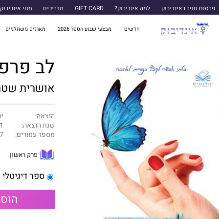
פרסום ספר באינדיבוק
למה אינדיבוק?
GIFT CARD
מדריכים
מנוי אינדיבוק
חדשים
מבצעי שבוע הספר 2026
מארזים משתלמים
לב פרפ
אושרית שטר
הוצאה:
יה
שנת הוצאה:
1
מספר עמודים:
7
פרק ראשון
ספר דיגיטלי
הוספ