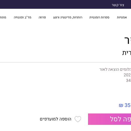
צור קשר
אמנויות
ספרות רומנטית
רוחניות, מדיטציה ורוגע
פרוזה
מד"ב ופנטזיה
מתח 
ר
ית
לומים הוצאה לאור
202
34
35 ₪
ה לסל
הוספה למועדפים