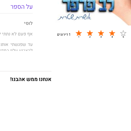
על הספר
לוסי
אף פעם לא נתתי ל
1 דירוגים
עד שפגשתי אותו.
להצביע עליו במדוי
לא ציפיתי שהזר ה
שיחצוץ בינינו.
אנחנו ממש אהבנו!
הוא לא מסוגל לפתו
את הבלתי אפשרי 
מאדן
אף פעם לא נתתי ל