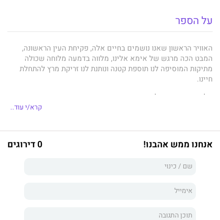
על הספר
האוויר הראשון שאנו נושמים בחיים אלה, פקיחת העין הראשונה,
המבט הכה מרגש של אימא אלינו, מלווה בדמעה מלוחה שכולה
מתיקות המוסיפה לנו תוספת קטנה ונותנת לנו זריקת מרץ להתחלת
חיינו.
אלו אבני היסוד של הבניין הכה מרשים שייבנה אט־אט בהמשך חיינו.
קרא/י עוד..
הכול מתחיל בבריאה הכי מיוחדת בעולם, ברגע הגדול ביותר: הרגע
שבו אנו יוצאים לאוויר העולם.
הרגע שבו אנחנו שואבים מהורינו את הכול ומגיחים החוצה. אנו חווים
אנחנו ממש אהבנו!
0 דירוגים
רגש ראשוני, מקבלים דעת ראשונית, מקבלים תובנה, מקבלים רצון,
כוח, מקבלים את החומרים שיבנו לנו את בית החלומות של האדם
בהתמודדות מול כל קשייו בהמשך חייו.