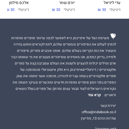
עדי ליניאל
יורם שחר
אלכס מילמן
דיגיטלי
30 ₪
דיגיטלי
30 ₪
דיגיטלי
30 ₪
משימת העל של אינדיבוק היא לאפשר לכמה שיותר סופרים וסופרות
להפיץ לעולם את הסיפורים והמסרים שלהם, לתת לקוראים חופש בחירה
והעשיר את כוח הקריאה בעולם שלהם. אנחנו אוהבים ספרים, סיפורים
ולמידה, בדיוק כמוכם, אנו מאמינים שסיפורים מעצבים את מי שאנחנו כבני
אדם ומילים יכולות להעצים ולשנות את העולם שסביבנו.קצת על ספרים
אלקטרוניים / דיגיטלייםאינדיבוק היא חלק אינטגראלי מהמהפכה של
ספרים אלקטרוניים בשפה עברית להורדה, מהפכה אשר פתחה את שוק
הספרים בפני המון סופרים וסופרות חדשים ומוכשרים ובעיקר חשפה את
הקוראים הישראלים לעוד מבחר עצום ומרתק של ספרים בשלל נושאים
קרא עוד
וז'אנרים.
יצירת קשר
office@indiebook.co.il
שדרות הרכס 13, מודיעין
למה אינדיבוק?