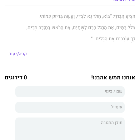
הִצִּיעַ הַבַּרְוָז: “בּוֹא, חֲתֹר נָא לְצִדִּי, וַעֲשֵׂה בְּדִיּוּק כְּמוֹתִי.
צְלֹל בַּמַּיִם, אֶת הָרֶגֶל הָרֵם לַשָּׁמַיִם, אֶת הָרֹאשׁ בַּחֲזָרָה תָּרִים,
כָּךְ עוֹבְרִים אֶת הַגַּלִּים…”
זֶה לְצַד זֶה לביא וְהַבַּרְוָז חָתְרוּ, וְאֶת הַגַּלִּים בִּצְלִילָה עָבְרוּ.
קרא/י עוד..
לביא לומד לגלוש
ונפגש עם בעלי חיים שונים, שמהם הוא לומד על
אנחנו ממש אהבנו!
0 דירוגים
עמידה בקשיים ואיך ע”י התמדה ונחישות מגיעה ההצלחה .
יואב בר (ברונשטיין)
מקיבוץ רגבים, נשוי לשני ואבא של לביא ורונה,
בן 36, גולש וחקלאי.