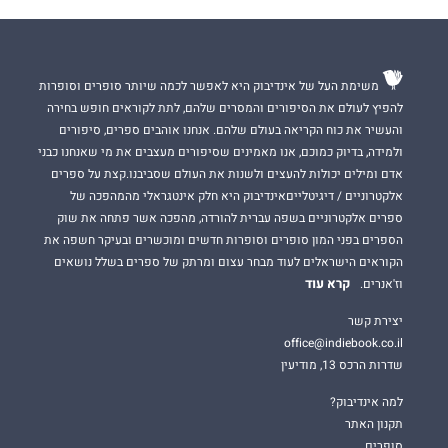
משימת העל של אינדיבוק היא לאפשר לכמה שיותר סופרים וסופרות
להפיץ לעולם את הסיפורים והמסרים שלהם, לתת לקוראים חופש בחירה
והעשיר את כוח הקריאה בעולם שלהם. אנחנו אוהבים ספרים, סיפורים
ולמידה, בדיוק כמוכם, אנו מאמינים שסיפורים מעצבים את מי שאנחנו כבני
אדם ומילים יכולות להעצים ולשנות את העולם שסביבנו.קצת על ספרים
אלקטרוניים / דיגיטלייםאינדיבוק היא חלק אינטגראלי מהמהפכה של
ספרים אלקטרוניים בשפה עברית להורדה, מהפכה אשר פתחה את שוק
הספרים בפני המון סופרים וסופרות חדשים ומוכשרים ובעיקר חשפה את
הקוראים הישראלים לעוד מבחר עצום ומרתק של ספרים בשלל נושאים
קרא עוד
וז'אנרים.
יצירת קשר
office@indiebook.co.il
שדרות הרכס 13, מודיעין
למה אינדיבוק?
תקנון האתר
סופרים