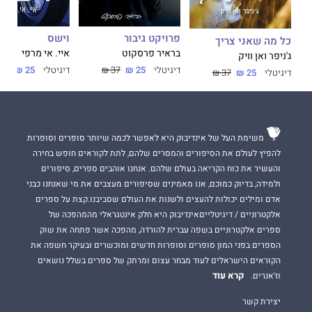
פרויקט גיבור
וישס
כל מה שאני צריך
בראיר פרסקוט
איי. אי מרפי
ג'ניפר ואן וויק
דיגיטלי
25 ₪
37 ₪
דיגיטלי
25 ₪
37 ₪
דיגיטלי
25 ₪
37 ₪
משימת העל של אינדיבוק היא לאפשר לכמה שיותר סופרים וסופרות
להפיץ לעולם את הסיפורים והמסרים שלהם, לתת לקוראים חופש בחירה
והעשיר את כוח הקריאה בעולם שלהם. אנחנו אוהבים ספרים, סיפורים
ולמידה, בדיוק כמוכם, אנו מאמינים שסיפורים מעצבים את מי שאנחנו כבני
אדם ומילים יכולות להעצים ולשנות את העולם שסביבנו.קצת על ספרים
אלקטרוניים / דיגיטלייםאינדיבוק היא חלק אינטגראלי מהמהפכה של
ספרים אלקטרוניים בשפה עברית להורדה, מהפכה אשר פתחה את שוק
הספרים בפני המון סופרים וסופרות חדשים ומוכשרים ובעיקר חשפה את
הקוראים הישראלים לעוד מבחר עצום ומרתק של ספרים בשלל נושאים
קרא עוד
וז'אנרים.
יצירת קשר