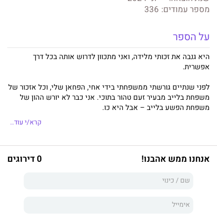
מספר עמודים:
336
על הספר
היא גנבה את זכותי מלידה, ואני מתכוון לדרוש אותה בכל דרך
אפשרית.
לפני שנתיים גורשתי ממשפחתי בידי אחי, הפחאן שלי, וכל אזכור של
משפחת בלייב מבעיר זעם טהור בתוכי. אני כבר לא יורש ההון של
משפחת הפשע בלייב – אבל היא כן.
קרא/י עוד..
זניה בלייב, האישה היפה ביותר שאי פעם ראיתי. אחיינית שלי.
המראה של נשמתי. החצי השני של ליבי המסוכן. המפתח לעתיד שלי
כאדם העוצמתי ביותר בעיר. האהבה שלנו היא פרי אסור.
אנחנו ממש אהבנו!
0 דירוגים
זניה רוצה אותי, והבושה שורפת אותה, אבל עוד אשבה את ליבה
ואגרום לה להפוך לשלי. היא חושבת שטעימה אחת תספיק לי אחרי
שרציתי אותה כל השנים האלה? נסיכה, אני רק מתחיל.
"כיבוש אכזרי"
הוא רומן על גבר ואישה עם תכנים אסורים, פער