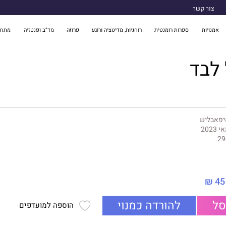
צור קשר
אמנויות
ספרות רומנטית
רוחניות, מדיטציה ורוגע
פרוזה
מד"ב ופנטזיה
מתח 
 לבד
יפאבליש
 2023
29
45 ₪
סל
להורדה כמנוי
הוספה למועדפים