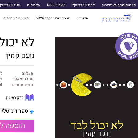
פרסום ספר באינדיבוק
למה אינדיבוק?
GIFT CARD
מדריכים
מנוי אינדיבוק
חדשים
מבצעי שבוע הספר 2026
מארזים משתלמים
לא יכול
נועם קמין
הוצאה:
א
שנת הוצאה:
מאי
מספר עמודים:
4
פרק ראשון
ספר דיגיטלי
הוספה ל