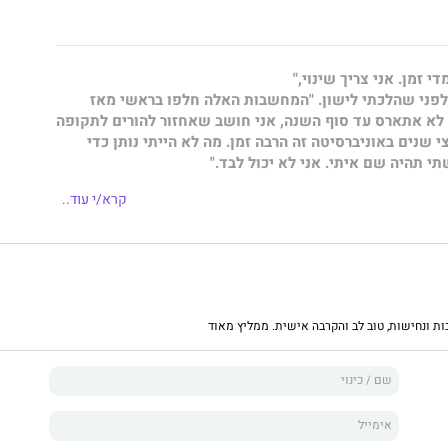
די זמן. אני צריך שינוי,"
לפני שהלכתי לישון. "המחשבות האלה חלפו בראשי מאז
לא אתארס עד סוף השנה, אני חושב שאחזור להורים לתקופה
 שנים באוניברסיטה זה הרבה זמן. מה לא הייתי נותן כדי
 תהיה שם איתי. אני לא יכול לבד."
ות העשרים לחייו, שמנסה להחזיק בתוכו הכול מהכול: הוא
קרא/י עוד..
 את החשיבות בלמידה בישיבה, ומצד שני מתגייס לצבא לתפקיד
לראשונה במעבר מבית ההורים לדירה משלו; הוא לומד
חום שמעניין אותו, אף על פי שאינו שגרתי. ויותר מהכול, נועם
 חושף נועם בפני הקוראים את מה שהוא קורא לו "דוס־דייטינג":
ות ונחישות, טוב לב והקרבה אישית. ממליץ מאוד
יפור אחר סיפור, משחזר נועם את האירועים במסע חייו –
. ועם כל סיפור הקורא לומד להכיר את נועם, את העולם הדתי
של בחור שחי כאן ועכשיו, ורוצה לסלול חיים עם אהבת חייו.
 בספר הם עדות להתבגרות שעובר נועם, ללמידה שלו על עצמו