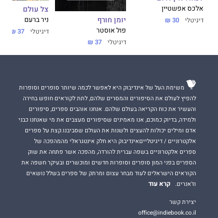
אלכס אפשטיין
צל עולם
יומן חורף
ניר ברעם
דיגיטלי
30 ₪
פול אוסטר
דיגיטלי
37 ₪
דיגיטלי
37 ₪
משימת העל של אינדיבוק היא לאפשר לכמה שיותר סופרים וסופרות
להפיץ לעולם את הסיפורים והמסרים שלהם, לתת לקוראים חופש בחירה
והעשיר את כוח הקריאה בעולם שלהם. אנחנו אוהבים ספרים, סיפורים
ולמידה, בדיוק כמוכם, אנו מאמינים שסיפורים מעצבים את מי שאנחנו כבני
אדם ומילים יכולות להעצים ולשנות את העולם שסביבנו.קצת על ספרים
אלקטרוניים / דיגיטלייםאינדיבוק היא חלק אינטגראלי מהמהפכה של
ספרים אלקטרוניים בשפה עברית להורדה, מהפכה אשר פתחה את שוק
הספרים בפני המון סופרים וסופרות חדשים ומוכשרים ובעיקר חשפה את
הקוראים הישראלים לעוד מבחר עצום ומרתק של ספרים בשלל נושאים
קרא עוד
וז'אנרים.
יצירת קשר
office@indiebook.co.il