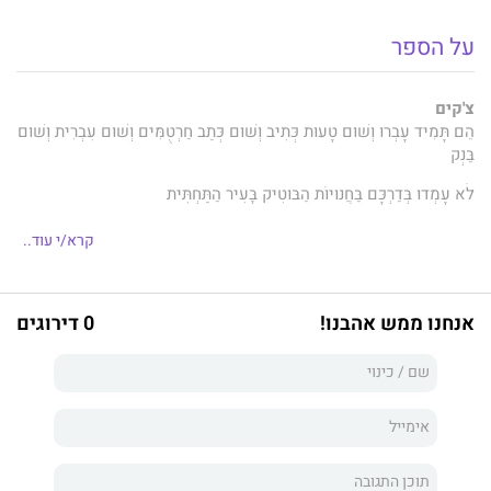
על הספר
צ'קים
הֵם תָּמִיד עָבְרוּ וְשׁוּם טָעוּת כְּתִיב וְשׁוּם כְּתַב חַרְטֻמִּים וְשׁוּם עִבְרִית וְשׁוּם
בַּנְק
לֹא עָמְדוּ בְּדַרְכָּם בַּחֲנוּיוֹת הַבּוּטִיק בָּעִיר הַתַּחְתִּית
בַּחֲנוּת שֶׁל הַגְּרוּזִינִית בָּרַבְמַד. אֲבָל זֶה לֹא עָבַד
קרא/י עוד..
בְּזָארָה, מַנְגוֹ, פוֹקְס, זֶה לֹא עָבַד בַּמַּשְׁבִּיר לַצַּרְכָן
שׁוֹמֶרֶת הַסַּף הַקַּפְקָאִית, מְנַהֶלֶת הַמַּחְלָקָה, עָמְדָה עַל הָרַגְלַיִם הָאֲחוֹרִיּוֹת
אנחנו ממש אהבנו!
0 דירוגים
וְצֵ'קִים הִיא לֹא קִבְּלָה וְלֹא עָזְרוּ הַבַּקָּשׁוֹת
וְלֹא עָזַר כַּרְטִיס הָעוֹבֶדֶת הַמּוֹכִיחַ כִּי אָכֵן אַתְּ עוֹבֶדֶת
שֶׁל בַּנְק דִּיסְקוֹנְט סְנִיף רָאשִׁי חֵיפָה
וְשֶׁצָּרִיךְ לַחֲזֹר וְהַגֶּשֶׁם וְהָרוֹצוֹת לִקְנוֹת וְהַתִּשְׁמְרִי לִי בַּצַּד