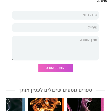
מושלם !
לאסוף את השברים
עשיר גם בדמויות משנה נהדרות כמו פטריק
ואבי. פטריק הוא החבר הכי טוב של מאיה, והוא סטרייט, חתיך
ומקסים – דמות שבדרך כלל היינו מצפים שתתפוס את מקום הגיבור.
לאסוף את השברים
מאת
אילת סווטיצקי
הוא רומן נוגע ללב, מעוטר
בדמויות מקסימות ואנושיות, ונע בין תהומות הנפש לבין תהומות
התשוקה. לאסוף את השברים מלא בהומור ושנינות, אך גם
באופטימיות ורצון גדול להתמודד ולהפיק את הטוב ביותר דווקא
מהרגעים הכי קשים בחיים.
הוספת הערה
ספרים נוספים שיכולים לעניין אותך