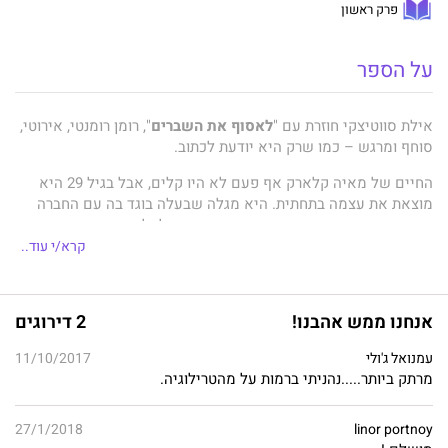
פרק ראשון
על הספר
אילת סווטיצקי חוזרת עם "
לאסוף את השברים
", רומן רומנטי, אירוטי,
סוחף ומרגש – כמו שרק היא יודעת לכתוב.
החיים של מאיה קלארק אף פעם לא היו קלים, אבל בגיל 29 היא
מוצאת את עצמה בתחתית. היא מגלה שבעלה בוגד בה עם החברה
הכי טובה, וזו המכה הניצחת שמרסקת אותה לחלוטין. מאיה מרגישה
חסרת אונים לחלוטין, והמיטה הופכת להיות המפלט שלה. בניסיון
קרא/י עוד..
לאסוף את השברים
ולהתמודד עם הטראומות, מאיה בורחת לסקס
עם גברים מזדמנים – העיקר לא להיות לבד ולא לשקוע במחשבות
ובדיכאון, עד שמאיה פוגשת את ג'ו ריד, שמסרב לשכב איתה ודורש
אנחנו ממש אהבנו!
2 דירוגים
ממנה להתמודד עם הקשיים ועם החיים שלה.
עמנואל ג'ולי
11/10/2017
לאסוף את השברים
הוא ייחודי בכמה וכמה דרכים. בראש ובראשונה
מרתק ביותר.....נהניתי ברמות על מהטרילוגיה.
אילת סווטיצקי
בראה כאן דמות ראשית של אישה שבוחרת לשכב
עם גברים כדי לברוח מהמציאות – תפקיד שבדרך כלל מקבלות רק
הדמויות הגבריות. מלבד מאיה וג'ו, הלוא הם הגיבורים הראשיים,
27/1/2018
linor portnoy