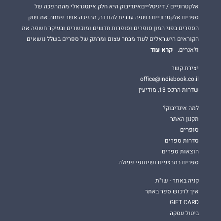
אלקטרוניים / דיגיטלייםאינדיבוק היא חלק אינטגראלי מהמהפכה של
ספרים אלקטרוניים בשפה עברית להורדה, מהפכה אשר פתחה את שוק
הספרים בפני המון סופרים וסופרות חדשים ומוכשרים ובעיקר חשפה את
הקוראים הישראלים לעוד מבחר עצום ומרתק של ספרים בשלל נושאים
קרא עוד
וז'אנרים.
יצירת קשר
office@indiebook.co.il
שדרות הרכס 13, מודיעין
למה אינדיבוק?
תקנון האתר
סופרים
סדרות ספרים
הוצאות ספרים
ספרים במבצעים ושיתופי פעולה
קניה באתר - שו"ת
איך לרכוש ספר באתר
GIFT CARD
ביטול עסקה