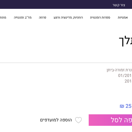
צור קשר
אמנויות
ספרות רומנטית
רוחניות, מדיטציה ורוגע
פרוזה
מד"ב ופנטזיה
מתח 
לך
רת זמורה-ביתן
01/201
201
25 ₪
ה לסל
הוספה למועדפים