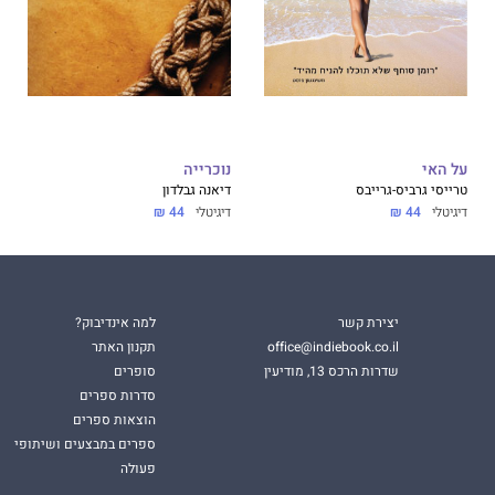
על האי
נוכרייה
טרייסי גרביס-גרייבס
דיאנה גבלדון
דיגיטלי
44 ₪
דיגיטלי
44 ₪
יצירת קשר
למה אינדיבוק?
office@indiebook.co.il
תקנון האתר
שדרות הרכס 13, מודיעין
סופרים
סדרות ספרים
הוצאות ספרים
ספרים במבצעים ושיתופי
פעולה