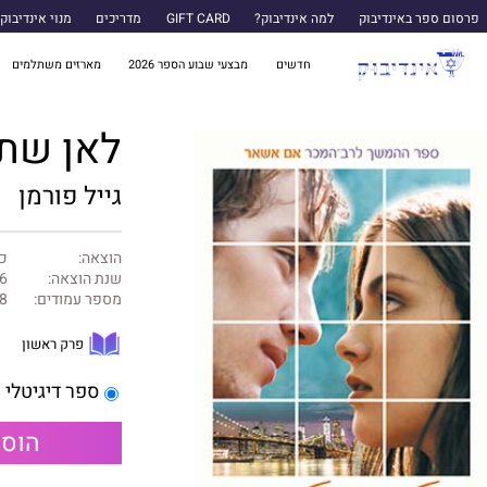
פרסום ספר באינדיבוק
למה אינדיבוק?
GIFT CARD
מדריכים
מנוי אינדיבוק
חדשים
מבצעי שבוע הספר 2026
מארזים משתלמים
לאן שת
גייל פורמן
הוצאה:
כנ
שנת הוצאה:
6
מספר עמודים:
8
פרק ראשון
ספר דיגיטלי
הוספ