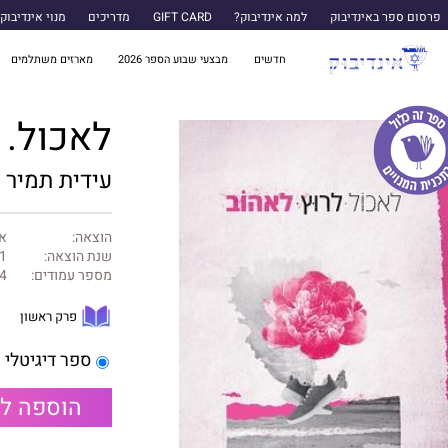
פרסום ספר באינדיבוק
למה אינדיבוק?
GIFT CARD
מדריכים
מנוי אינדיבוק
חדשים
מבצעי שבוע הספר 2026
מארזים משתלמים
לאכול. 
עידית תמיר
הוצאה:
א
שנת הוצאה:
1
מספר עמודים:
4
פרק ראשון
ספר דיגיטלי
הוספה ל