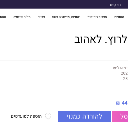
צור קשר
אמנויות
ספרות רומנטית
רוחניות, מדיטציה ורוגע
פרוזה
מד"ב ופנטזיה
מתח 
לרוץ. לאהוב
יפאבליש
202
28
44 ₪
סל
להורדה כמנוי
הוספה למועדפים