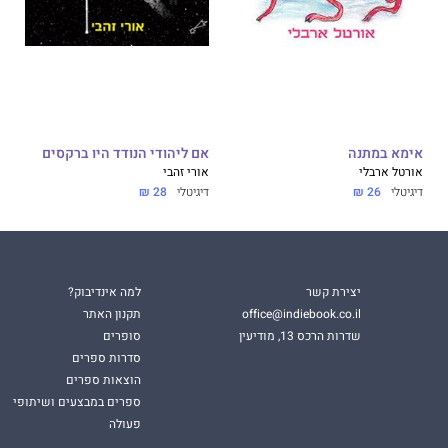
אימא במתנה
אם ליהודי הנודד היו ברקסים
אורטל ארבלי
אורי זהבי
דיגיטלי
26 ₪
דיגיטלי
28 ₪
יצירת קשר
למה אינדיבוק?
office@indiebook.co.il
תקנון האתר
שדרות הרכס 13, מודיעין
סופרים
סדרות ספרים
הוצאות ספרים
ספרים במבצעים ושיתופי
פעולה