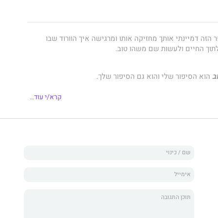
זה דמיינתי אותך מחזיקה אותו ומרגישה איך הוורוד שבו
תוך החיים ולעשות שם משהו טוב.
ב
הוא הסיפור שלי והוא גם הסיפור שלך.
אנחנו בוחרות לחיות את החיים ולהפוך אותם להכי טובים
קרא/י עוד..
ב
זאת הנוסחה שלי לחיים טובים יותר.
.
ל כדי לחיות. לאכול טוב, טרי, טעים, בריא, בלי להימנע, ובלי
רגיש רע.
 חלק בלתי נפרד מאורח חיים בריא, לרוץ כדי להאיץ דופק. לרוץ
ב פועם ולהקשיב למה הוא אומר. הלב תמיד יודע והלב רוצה