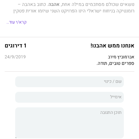
נושאים שכולם מסתכמים במילה אחת,
אהבה
. כתוב באהבה –
רומנטיקה בניחוח ישראלי הינו הפרויקט השני שיזמו אורית פטקין
ואריאלה באום. הפרויקט נועד כדי לתת במה לכותבים חדשים
קרא/י עוד..
וכותבים ותיקים כאחד.
אנחנו ממש אהבנו!
1 דירוגים
אברמוביץ מירב
24/9/2019
ספרים טובים, תודה.