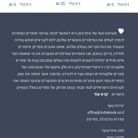
דיגיטלי
25 ₪
דיגיטלי
0 ₪
דיגיטלי
0 ₪
משימת העל של אינדיבוק היא לאפשר לכמה שיותר סופרים וסופרות
להפיץ לעולם את הסיפורים והמסרים שלהם, לתת לקוראים חופש בחירה
והעשיר את כוח הקריאה בעולם שלהם. אנחנו אוהבים ספרים, סיפורים
ולמידה, בדיוק כמוכם, אנו מאמינים שסיפורים מעצבים את מי שאנחנו כבני
אדם ומילים יכולות להעצים ולשנות את העולם שסביבנו.קצת על ספרים
אלקטרוניים / דיגיטלייםאינדיבוק היא חלק אינטגראלי מהמהפכה של
ספרים אלקטרוניים בשפה עברית להורדה, מהפכה אשר פתחה את שוק
הספרים בפני המון סופרים וסופרות חדשים ומוכשרים ובעיקר חשפה את
הקוראים הישראלים לעוד מבחר עצום ומרתק של ספרים בשלל נושאים
קרא עוד
וז'אנרים.
יצירת קשר
office@indiebook.co.il
שדרות הרכס 13, מודיעין
למה אינדיבוק?
תקנון האתר