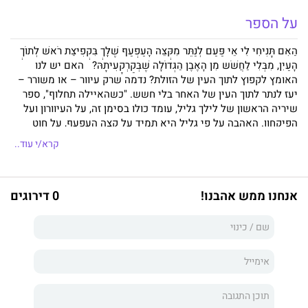
על הספר
הַאִם תָּנִיחִי לִי אֵי פַּעַם לְנַתֵּר מִקְּצֵה הָעַפְעַף שֶׁלָּךְ בִּקְפִיצַת רֹאשׁ לְתוֹךְ
הָעַיִן, מִבְּלִי לַחֲשֹׁש מִן הָאֶבֶן הַגְּדוֹלָה שֶׁבְּקַרְקָעִיתָהּ? האם יש לנו
האומץ לקפוץ לתוך העין של הזולת? נדמה שרק עיוור – או משורר –
יעז לנתר לתוך העין של האחר בלי חשש. "כשהאיילה תחלוף", ספר
שיריה הראשון של לילך גליל, עומד כולו בסימן זה, על העיוורון ועל
הפיקחון. האהבה על פי גליל היא תמיד על קצה העפעף, על חוט
השערה, ניצבת על פני תהום ואינה חוששת מן "האבן הגדולה"
קרא/י עוד..
בקרקעית; אך האבן הזו, יותר מאשר היא עונשו של סיזיפוס, היא גם
ברכתו: שיריה של גליל מלמדים את כולנו כיצד להפוך את האבן
למראָה עצמית, עד שכבר לא בטוח מי נושא את מי במעלה ההר.
אנחנו ממש אהבנו!
0 דירוגים