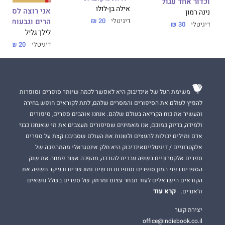
וכדור אחד עגול
אילה בן-לולו
אני רוצה לספר ל
נינה רמון
הרים וגבעות
דיגיטלי
20 ₪
דיגיטלי
30 ₪
לילך גליל
דיגיטלי
20 ₪
משימת העל של אינדיבוק היא לאפשר לכמה שיותר סופרים וסופרות
להפיץ לעולם את הסיפורים והמסרים שלהם, לתת לקוראים חופש בחירה
והעשיר את כוח הקריאה בעולם שלהם. אנחנו אוהבים ספרים, סיפורים
ולמידה, בדיוק כמוכם, אנו מאמינים שסיפורים מעצבים את מי שאנחנו כבני
אדם ומילים יכולות להעצים ולשנות את העולם שסביבנו.קצת על ספרים
אלקטרוניים / דיגיטלייםאינדיבוק היא חלק אינטגראלי מהמהפכה של
ספרים אלקטרוניים בשפה עברית להורדה, מהפכה אשר פתחה את שוק
הספרים בפני המון סופרים וסופרות חדשים ומוכשרים ובעיקר חשפה את
הקוראים הישראלים לעוד מבחר עצום ומרתק של ספרים בשלל נושאים
קרא עוד
וז'אנרים.
יצירת קשר
office@indiebook.co.il