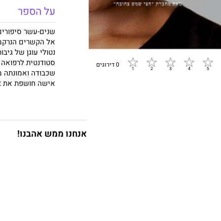
על הספר
שנים-עשר סיפורים 
אל הקשרים הנרקמים
נטולי עוגן של גיב
סטודנטית לרפואה
0 דירוגים
שכבודה ואמונתה מ
אישה חושפת את צפ
על אֵם צעירה, כש
בדידות מחניקה אופ
להתאהבות עזה.
אנחנו ממש אהבנו!