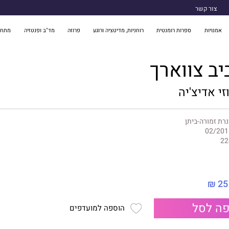
צור קשר
אמנויות
ספרות רומנטית
רוחניות, מדיטציה ורוגע
פרוזה
מד"ב ופנטזיה
מתח 
יב צווארך
זי אדיצ'יה
רת זמורה-ביתן
02/201
22
25 ₪
ה לסל
הוספה למועדפים