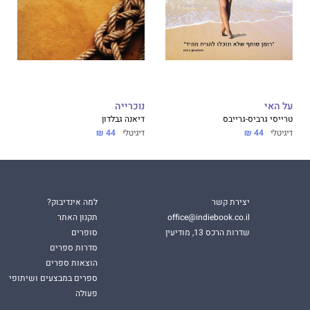
על האי
נוכרייה
טרייסי גרביס-גרייבס
דיאנה גבלדון
דיגיטלי
44 ₪
דיגיטלי
44 ₪
יצירת קשר
למה אינדיבוק?
office@indiebook.co.il
תקנון האתר
שדרות הרכס 13, מודיעין
סופרים
סדרות ספרים
הוצאות ספרים
ספרים במבצעים ושיתופי
פעולה