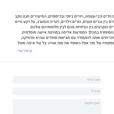
חדים ורבי-עוצמה, רוויים ביופי ובכיסופים, המישירים מבט נוקב
 בין גברים ונשים, הורים וילדים, ניגריה והמערב, על רקע חיים
ורים הנקרעים בין הציפיות מהם לבין חלומותיהם שלהם.
 מסתתרת במהלך התפרעות אלימה במחיצת אישה מוסלמית,
כריחים אותה להתמודד עם מציאות ופחדים שהיא מדחיקה;
ונותיו של סוד אפל האופף את מות אחיה; צל של אֵימה מוטל
נודע לה שבעלה השוהה בלאגוס שיכן את המאהבת שלו בביתם;
קרא/י עוד..
פת נערה ניגרית העוקרת לאמריקה הזרה מנשֹוא ודוחפת אותה