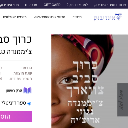
פרסום ספר באינדיבוק
למה אינדיבוק?
GIFT CARD
מדריכים
מנוי אינדיבוק
חדשים
מבצעי שבוע הספר 2026
מארזים משתלמים
כרוך סב
צ'יממנדה נגו
הוצאה:
כנ
שנת הוצאה:
1
מספר עמודים:
4
פרק ראשון
ספר דיגיטלי
הוספ