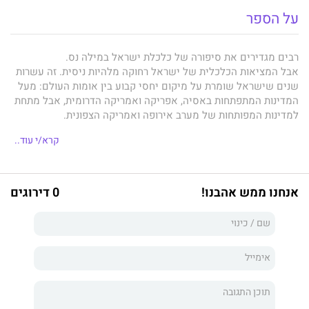
על הספר
רבים מגדירים את סיפורה של כלכלת ישראל במילה נס.
אבל המציאות הכלכלית של ישראל רחוקה מלהיות ניסית. זה עשרות
שנים שישראל שומרת על מיקום יחסי קבוע בין אומות העולם: מעל
המדינות המתפתחות באסיה, אפריקה ואמריקה הדרומית, אבל מתחת
למדינות המפותחות של מערב אירופה ואמריקה הצפונית.
בספרו
כסף כחול לבן
מסביר הכלכלן
ד״ר אורי כץ
מדוע ישראל
קרא/י עוד..
נמצאת היכן שהיא נמצאת ואינה מצליחה להצטרף למועדון המדינות
העשירות. בתיאור רחב היקף, שמתחיל במרד הגדול ברומאים
ומסתיים במחאה החברתית של 2011, עוקב כץ אחר סיפורה
ההיסטורי של כלכלת ישראל, ועומד על הגורמים היסודיים
אנחנו ממש אהבנו!
0 דירוגים
שמשפיעים עליה לטוב ולרע ועל כמה מהמקלות ששליפתם מגלגלי
המשק תוכל להזניק את רמת החיים של כולנו.
"מרתק, עמוק ומעורר מחשבה. לא עוד סקירה היסטורית משמימה
עמוסה בנתונים יבשים".
פרופ' עומר מואב, אוניברסיטת רייכמן ואוניברסיטת ווריק, לשעבר
יועץ לשר האוצר יובל שטייניץ