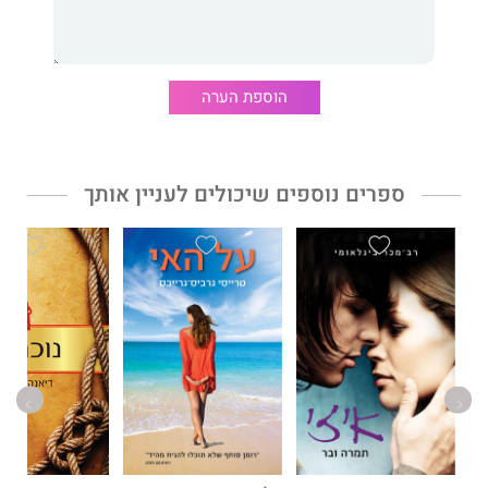
"אורי כץ, בניתוח קולח ובהיר, מסביר את הפוטנציאל של העם היהודי
להשיג שגשוג כלכלי, וכיצד ממשלות ישראל נכשלו עד כה במימוש
הפוטנציאל הזה".
הוספת הערה
ד"ר מיכאל שראל, ראש פורום קהלת לכלכלה, לשעבר הכלכלן
הראשי במשרד האוצר
ספרים נוספים שיכולים לעניין אותך
אורי כץ
הוא דוקטור לכלכלה, המתמחה בצמיחה כלכלית ובהיסטוריה
כלכלית. בעשור האחרון פרסם אורי מחקרים אחדים על כלכלת
ישראל ושלל מאמרים וכתבות בעיתונות, וניהל את אחד הבלוגים
הכלכליים הפופולריים בישראל, דעת מיעוט. ספרו הקודם,
מסע
האנושות
(נכתב עם עודד גלאור), יצא גם הוא בהוצאת כנרת.