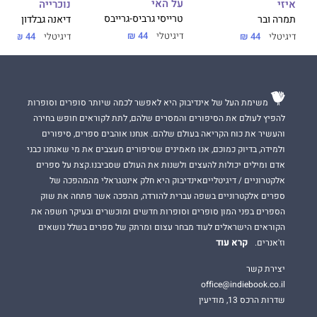
על האי
נוכרייה
איזי
טרייסי גרביס-גרייבס
דיאנה גבלדון
תמרה ובר
דיגיטלי
44 ₪
דיגיטלי
44 ₪
דיגיטלי
44 ₪
משימת העל של אינדיבוק היא לאפשר לכמה שיותר סופרים וסופרות
להפיץ לעולם את הסיפורים והמסרים שלהם, לתת לקוראים חופש בחירה
והעשיר את כוח הקריאה בעולם שלהם. אנחנו אוהבים ספרים, סיפורים
ולמידה, בדיוק כמוכם, אנו מאמינים שסיפורים מעצבים את מי שאנחנו כבני
אדם ומילים יכולות להעצים ולשנות את העולם שסביבנו.קצת על ספרים
אלקטרוניים / דיגיטלייםאינדיבוק היא חלק אינטגראלי מהמהפכה של
ספרים אלקטרוניים בשפה עברית להורדה, מהפכה אשר פתחה את שוק
הספרים בפני המון סופרים וסופרות חדשים ומוכשרים ובעיקר חשפה את
הקוראים הישראלים לעוד מבחר עצום ומרתק של ספרים בשלל נושאים
קרא עוד
וז'אנרים.
יצירת קשר
office@indiebook.co.il
שדרות הרכס 13, מודיעין