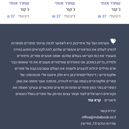
שחרר אותי
שחרר אותי
שחרר אותי
BA מאוניברסיטת פרינסטון. מתגוררת עם בעלה וילדיה התאומים
ג' קנר
ג' קנר
ג' קנר
במפרץ סן פרנסיסקו.
דיגיטלי
37 ₪
דיגיטלי
37 ₪
דיגיטלי
37 ₪
"הקריאה בכנות רדיקלית יכולה לעזור לכם לבנות צוותים, להוביל
אותם ולשמש עבורם מקור השראה כדי שיוכלו לבצע את העבודה הכי
טובה של חייהם. התובנות של קים סקוט – המבוססות על ניסיונה
משימת העל של אינדיבוק היא לאפשר לכמה שיותר סופרים וסופרות
האישי, על האינטליגנציה המתבוננת והחריפה שלה ועל הניתוח שהיא
להפיץ לעולם את הסיפורים והמסרים שלהם, לתת לקוראים חופש בחירה
מציעה – יעזרו לכם להיות מנהיגים טובים יותר וליצור ארגון אפקטיבי
והעשיר את כוח הקריאה בעולם שלהם. אנחנו אוהבים ספרים, סיפורים
יותר".
ולמידה, בדיוק כמוכם, אנו מאמינים שסיפורים מעצבים את מי שאנחנו כבני
אדם ומילים יכולות להעצים ולשנות את העולם שסביבנו.קצת על ספרים
אלקטרוניים / דיגיטלייםאינדיבוק היא חלק אינטגראלי מהמהפכה של
ספרים אלקטרוניים בשפה עברית להורדה, מהפכה אשר פתחה את שוק
הספרים בפני המון סופרים וסופרות חדשים ומוכשרים ובעיקר חשפה את
הקוראים הישראלים לעוד מבחר עצום ומרתק של ספרים בשלל נושאים
קרא עוד
וז'אנרים.
יצירת קשר
office@indiebook.co.il
שדרות הרכס 13, מודיעין