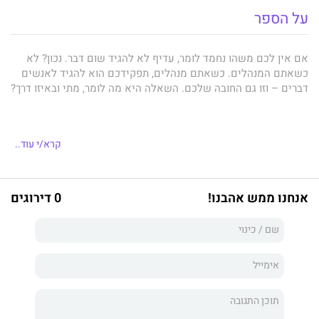
על הספר
אם אין לכם משהו נחמד לומר, עדיף לא להגיד שום דבר. נכון? לא
כשאתם המנהלים. כשאתם מנהלים, תפקידכם הוא להגיד לאנשים
דברים – וזו גם החובה שלכם. השאלה היא מה לומר, מתי ובאיזו דרך?
קים סקוט
, מנהלת בכירה בגוגל ובאפל, ניהלה צוותים של מאות
קרא/י עוד..
אנשים, ויצרה קורס שמלמד איך להיות מנהלים טובים. בשנים
האחרונות פיתחה סקוט גישה חדשנית לניהול אפקטיבי שזוכה
להצלחה רבה ונקראת "כנות רדיקלית".
אנחנו ממש אהבנו!
0 דירוגים
סקוט זיהתה שלושה עקרונות פשוטים המשותפים לכל המנהלים
שבנו מערכת יחסים חזקה ואפקטיבית עם עובדיהם: הם הפכו את
היחסים לאישיים, הם גרמו לכך שדברים ייעשו, הם גרמו לעובדים
להבין למה זה חשוב.
בבסיס
כנות רדיקלית
עומד הרעיון שכדי להיות מנהלים טובים,