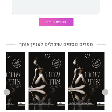
עליכם להראות לעובדים שלכם שאכפת לכם מהם ברמה האישית,
ובה בעת עליכם להציב להם אתגרים. הספר ילמד אתכם לתת משוב
קצר וכן, וגם להזמין משוב כזה מהעובדים שלכם; ללמוד מה מניע את
העובדים שלכם, איך לגייס את העובד הנכון לתפקיד הנכון, איך לנהל
ישיבות אפקטיביות, ליצור תרבות ארגונית של פתיחות ויעילות, לבנות
הוספת הערה
צוות מגובש ולהשיג תוצאות שתהיו גאים בהן.
ספרים נוספים שיכולים לעניין אותך
כנות רדיקלית
נכתב עבור מנהלים ועבור מי שמנהל מנהלים. המחברת
מציעה לקורא שיעורים מעשיים בבהירות ומראה למנהלים כיצד
להצליח מבלי לוותר על האנושיות שלהם, כיצד לטעון את עבודתם
בתחושת משמעות ואיך ליצור סביבה שבה אנשים יאהבו גם את
העבודה שלהם וגם את האנשים שאיתם הם עובדים.
קים סקוט
היא מייסדת חברת Radical Candor, LLC המציעה
סדנאות המבוססות על גישתה לניהול אפקטיבי. לפני כן היתה סקוט
קואוצ'רית ראשית של Twitter, Qualtrics, Dropbox וחברות נוספות
בעמק הסיליקון. באפל פיתחה סקוט קורס מנהלים ייחודי, ובגוגל
הובילה את מכירות הרשת של AdSense, Doubleclick, YouTube.
היא בעלת תואר MBA מבית הספר למנהל עסקים של הרווארד ותואר